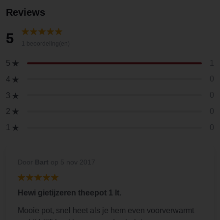
Reviews
5
1 beoordeling(en)
1
5
0
4
0
3
0
2
0
1
Door
Bart
op 5 nov 2017
Hewi gietijzeren theepot 1 lt.
Mooie pot, snel heet als je hem even voorverwarmt