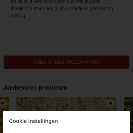
en hij blijft heel lang warm dus heb je geen
theelichtje meer nodig. RVS zeefje is gewoon erg
handig
VOEG JE BEOORDELING TOE
Aanbevolen producten
Cookie instellingen