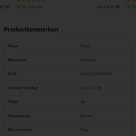
(1)
 67,00
Op voorraad
Vanaf
€ 67,00
Op
Productkenmerken
Kleur
Rood
Materiaal
Gietijzer
EAN
4260165955805
Inhoud (reeks)
1 tot 1,5 ltr
Filter
Ja
Handgreep
Boven
Met schotel
Nee