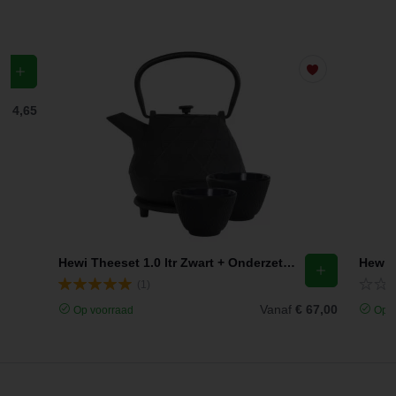
f
€ 4,65
Hewi Theeset 1.0 ltr Zwart + Onderzetter Rond 14 cm + 2x Theekop 120ml (set van 4)
(1)
Vanaf
€ 67,00
Op voorraad
Op v