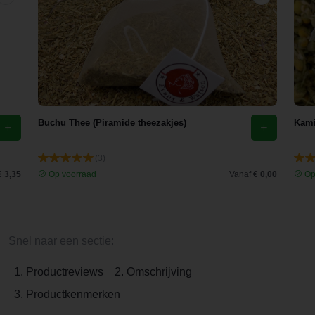
Buchu Thee (Piramide theezakjes)
Kami
(3)
€ 3,35
Op voorraad
Vanaf
€ 0,00
Op
Snel naar een sectie:
1. Productreviews
2. Omschrijving
3. Productkenmerken