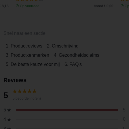
€ 8,13
Op voorraad
Vanaf
€ 0,00
Op
Snel naar een sectie:
1. Productreviews
2. Omschrijving
3. Productkenmerken
4. Gezondheidsclaims
5. De beste keuze voor mij
6. FAQ's
Reviews
5
5 beoordeling(en)
5
5
0
4
0
3