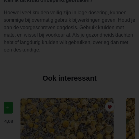
Kan ik dit kruid onbeperkt gebruiken?
Hoewel veel kruiden veilig zijn in lage dosering, kunnen
sommige bij overmatig gebruik bijwerkingen geven. Houd je
aan de voorgeschreven dagdosis. Gebruik kruiden met
mate, en wissel bij voorkeur af. Als je gezondheidsklachten
hebt of langdurig kruiden wilt gebruiken, overleg dan met
een deskundige.
Ook interessant
f
€ 4,08