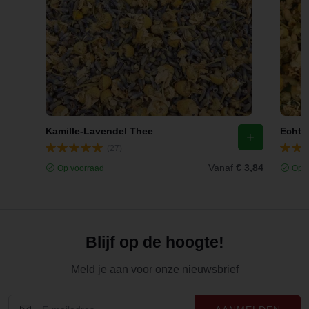
Kamille-Lavendel Thee
(27)
Vanaf
€ 3,84
Op voorraad
Op v
Blijf op de hoogte!
Meld je aan voor onze nieuwsbrief