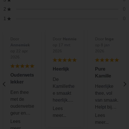
0
2
0
1
Door
Door
Hennie
Door
Inge
Annemiek
op 17 mrt
op 8 jan
op 22 apr
2026
2026
2026
Heerlijk
Pure
Ouderwets
Kamille
De
lekker
Kamillethe
Heerlijke
Een thee
e smaakt
thee, vol
met de
heerlijk.
van smaak.
ouderwetse
Het zit in
Helpt bij
geur en
een goed
keelpijn en
smaak van
theezakje.
een goede
echte
Een
nachtrust.