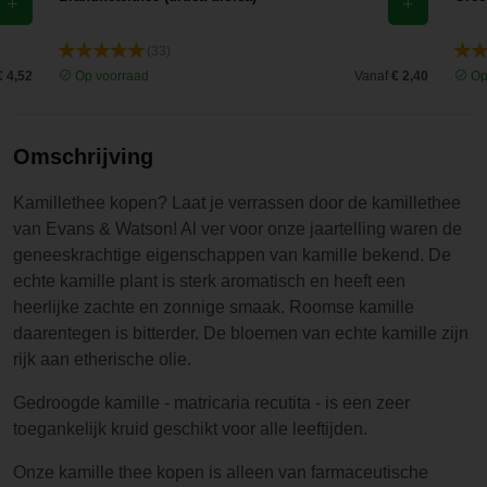
(33)
€ 4,52
Op voorraad
Vanaf
€ 2,40
Op
Omschrijving
Kamillethee kopen? Laat je verrassen door de kamillethee
van Evans & Watson! Al ver voor onze jaartelling waren de
geneeskrachtige eigenschappen van kamille bekend. De
echte kamille plant is sterk aromatisch en heeft een
heerlijke zachte en zonnige smaak. Roomse kamille
daarentegen is bitterder. De bloemen van echte kamille zijn
rijk aan etherische olie.
Gedroogde kamille - matricaria recutita - is een zeer
toegankelijk kruid geschikt voor alle leeftijden.
Onze kamille thee kopen is alleen van farmaceutische