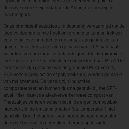
topkwaliteit in piramide theezakjes hebben verpakt. Dit
doen we in onze eigen fabriek te Anloo, met ons eigen
machinepark.
Onze piramide-theezakjes zijn dusdanig vervaardigd dat de
thee voldoende ruimte heeft om grondig te kunnen trekken
en alle actieve ingrediënten en smaak aan je infusie kan
geven. Deze theezakjes zijn gemaakt van PLA materiaal
waardoor ze duurzamer zijn dan de gemiddelde (piramide)
theezakjes en ze zijn industrieel composteerbaar. PLA? De
theezakjes zijn gemaakt van de grondstof PLA(-vezels).
PLA-vezels (polylactide of polymelkzuur) worden gemaakt
van maïszetmeel. De vezels zijn industrieel
composteerbaar, en kunnen dus na gebruik bij het GFT-
afval. Hier maakt de afvalverwerker weer compost van.
Theezakjes verteren echter niet in de eigen compostbak,
hiervoor zijn de omstandigheden (oa. temperatuur) niet
geschikt. Door het gebruik van hernieuwbare materialen
doen we bovendien geen direct beroep op fossiele