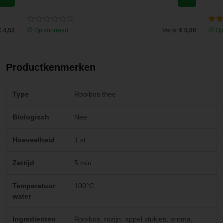
(0)
€ 4,52
Op voorraad
Vanaf
€ 0,00
Op
Productkenmerken
Type
Rooibos thee
Biologisch
Nee
Hoeveelheid
1 st.
Zettijd
5 min.
Temperatuur
100°C
water
Ingredienten
Rooibos, rozijn, appel stukjes, aroma,