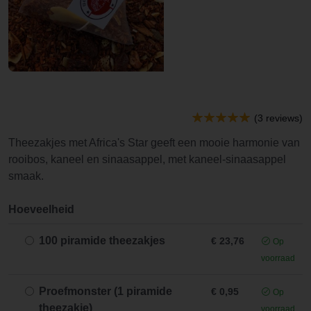
(3 reviews)
Theezakjes met Africa's Star geeft een mooie harmonie van
rooibos, kaneel en sinaasappel, met kaneel-sinaasappel
smaak.
Hoeveelheid
100 piramide theezakjes
€ 23,76
Op
voorraad
Proefmonster (1 piramide
€ 0,95
Op
theezakje)
voorraad