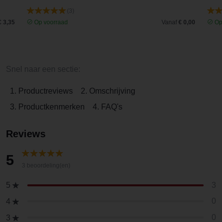
(3)
€ 3,35
Op voorraad
Vanaf
€ 0,00
Op
Snel naar een sectie:
1. Productreviews
2. Omschrijving
3. Productkenmerken
4. FAQ's
Reviews
5
3 beoordeling(en)
3
5
0
4
0
3