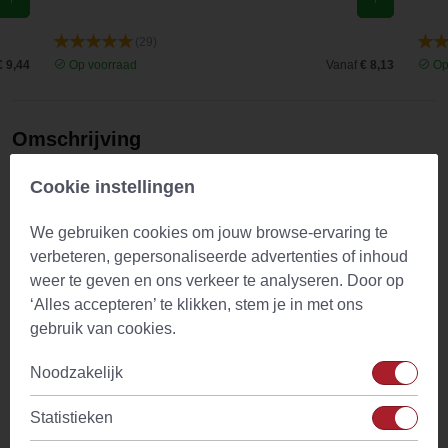
zal ze
(29)
zeker
€ 9,44
Op voorraad
Vanaf
€ 8,13
Op
blijven
gebruiken.
Omschrijving
Onweerstaanbaar heerlijke rooibos kruidenthee, die smaakt
Cookie instellingen
naar kaneel-sinaasappel. Een licht zoete thee met rozijnen,
stukjes appel, sinaasappelschillen, amandelschilfers met
We gebruiken cookies om jouw browse-ervaring te
vanzelfsprekend kaneel en rooibos. De zoete smaak
verbeteren, gepersonaliseerde advertenties of inhoud
herinnert aan de mooie harmonie en samenhang van de
weer te geven en ons verkeer te analyseren. Door op
ingrediënten. In het bijzonder aan die van kaneel en
‘Alles accepteren’ te klikken, stem je in met ons
sinaasappel.
gebruik van cookies.
Losse thee in een piramide
Noodzakelijk
theezakje
Statistieken