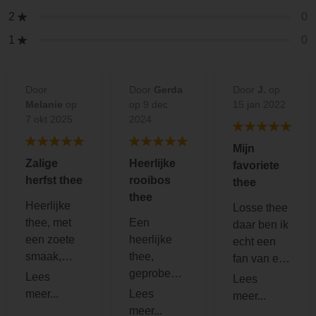
0
2
0
1
Door
Door
Gerda
Door
J.
op
Melanie
op
op 9 dec
15 jan 2022
7 okt 2025
2024
Mijn
Zalige
Heerlijke
favoriete
herfst thee
rooibos
thee
thee
Heerlijke
Losse thee
thee, met
Een
daar ben ik
een zoete
heerlijke
echt een
smaak,
thee,
fan van en
maar ook
geprobeerd
dat mis ik
met een
tijdens een
echt als ik
aardse
avondje
een paar