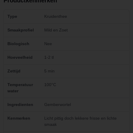
Productkenmerken
Type
Kruidenthee
Smaakprofiel
Mild en Zoet
Biologisch
Nee
Hoeveelheid
1-2 tl
Zettijd
5 min
Temperatuur
100°C
water
Ingredienten
Gemberwortel
Kenmerken
Licht pittig doch lekkere frisse en lichte
smaak