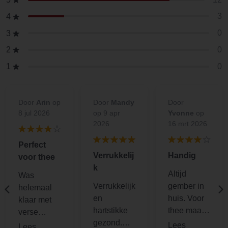
3
4
0
3
0
2
0
1
Door
Arin
op
Door
Mandy
Door
8 jul 2026
op 9 apr
Yvonne
op
2026
16 mrt 2026
Perfect
Verrukkelij
Handig
voor thee
k
Altijd
Was
Verrukkelijk
gember in
helemaal
en
huis. Voor
klaar met
hartstikke
thee maar
verse
gezond.
ook om
gember wat