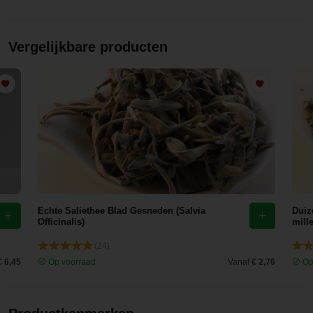
Vergelijkbare producten
Echte Saliethee Blad Gesneden (Salvia
Duiz
Officinalis)
mill
(24)
€ 6,45
Op voorraad
Vanaf
€ 2,76
Op