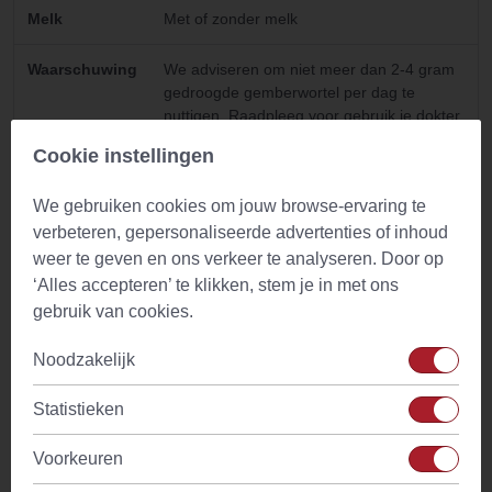
Melk
Met of zonder melk
Waarschuwing
We adviseren om niet meer dan 2-4 gram
gedroogde gemberwortel per dag te
nuttigen. Raadpleeg voor gebruik je dokter
in geval van twijfel of in geval van
Cookie instellingen
zwangerschap, borstvoeding, ziekte of
medicijngebruik.
We gebruiken cookies om jouw browse-ervaring te
verbeteren, gepersonaliseerde advertenties of inhoud
weer te geven en ons verkeer te analyseren. Door op
Gebruik
‘Alles accepteren’ te klikken, stem je in met ons
gebruik van cookies.
Bij traditionele Chinese geneeskunde (TCM) wordt meestal
een afkooksel gemaakt om de werkzame stoffen uit kruiden
Noodzakelijk
optimaal te benutten. Vaak worden de kruiden twee keer
gekookt voor een krachtiger extract en vooraf een uur in
Statistieken
water geweekt. Hieronder vind je de instructies voor de
Voorkeuren
bereiding van gember (Lat: Zingiberis Rhizoma; TCM: gan
jiang).