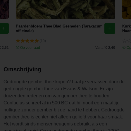
Paardenbloem Thee Blad Gesneden (Taraxacum
Kurk
officinale)
Hua
(10)
€ 2,61
Op voorraad
Vanaf
€ 2,40
Op
Omschrijving
Gedroogde gember thee kopen? Laat je verrassen door de
gedroogde gember thee van Evans & Watson! Er zijn
duizenden redenen om van gember thee te houden.
Confucius schreef al in 500 BC dat hij nooit een maaltijd
nuttigde zonder gember bij de hand te hebben. Gedroogde
gember thee is echter niet alleen geliefd voor haar smaak.
Het wordt sinds mensenheugenis gebruikt als een
medicinaal kruid. Onze gedroogde gember thee is 100%