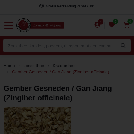
Voor 15.00 uur besteld
, dezelfde dag verstuurd*
0
0
Home
Losse thee
Kruidenthee
Gember Gesneden / Gan Jiang (Zingiber officinale)
Gember Gesneden / Gan Jiang
(Zingiber officinale)