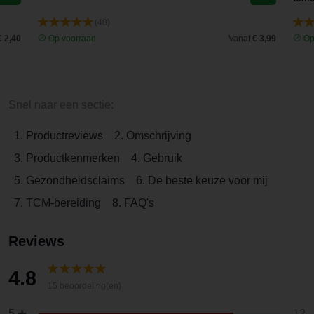
(48)
€ 2,40
Op voorraad
Vanaf
€ 3,99
Op
Snel naar een sectie:
1. Productreviews
2. Omschrijving
3. Productkenmerken
4. Gebruik
5. Gezondheidsclaims
6. De beste keuze voor mij
7. TCM-bereiding
8. FAQ's
Reviews
4.8
15 beoordeling(en)
12
5