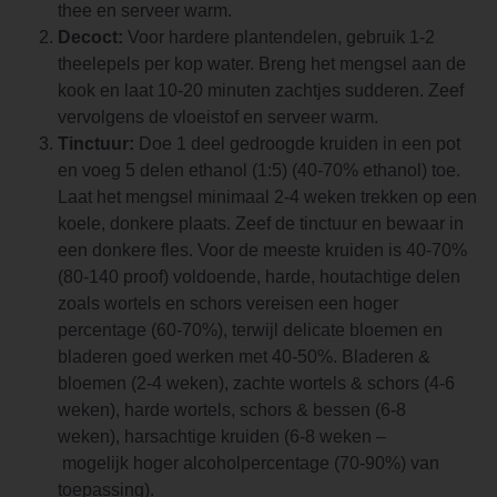
thee en serveer warm.
Decoct:
Voor hardere plantendelen, gebruik 1-2
theelepels per kop water. Breng het mengsel aan de
kook en laat 10-20 minuten zachtjes sudderen. Zeef
vervolgens de vloeistof en serveer warm.
Tinctuur:
Doe 1 deel gedroogde kruiden in een pot
en voeg 5 delen ethanol (1:5) (40-70% ethanol) toe.
Laat het mengsel minimaal 2-4 weken trekken op een
koele, donkere plaats. Zeef de tinctuur en bewaar in
een donkere fles. Voor de meeste kruiden is 40-70%
(80-140 proof) voldoende, harde, houtachtige delen
zoals wortels en schors vereisen een hoger
percentage (60-70%), terwijl delicate bloemen en
bladeren goed werken met 40-50%. Bladeren &
bloemen (2-4 weken), zachte wortels & schors (4-6
weken), harde wortels, schors & bessen (6-8
weken), harsachtige kruiden (6-8 weken –
mogelijk hoger alcoholpercentage (70-90%) van
toepassing).