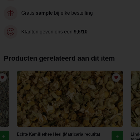
Gratis
sample
bij elke bestelling
Klanten geven ons een
9,6/10
Producten gerelateerd aan dit item
Echte Kamillethee Heel (Matricaria recutita)
Lind
tome