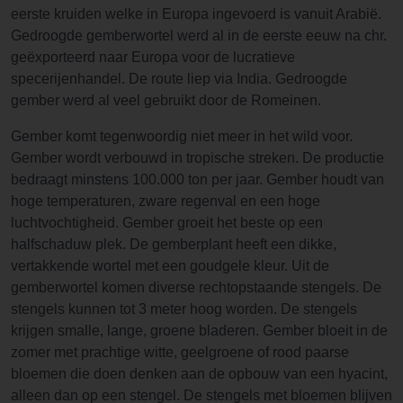
eerste kruiden welke in Europa ingevoerd is vanuit Arabië.
Gedroogde gemberwortel werd al in de eerste eeuw na chr.
geëxporteerd naar Europa voor de lucratieve
specerijenhandel. De route liep via India. Gedroogde
gember werd al veel gebruikt door de Romeinen.
Gember komt tegenwoordig niet meer in het wild voor.
Gember wordt verbouwd in tropische streken. De productie
bedraagt minstens 100.000 ton per jaar. Gember houdt van
hoge temperaturen, zware regenval en een hoge
luchtvochtigheid. Gember groeit het beste op een
halfschaduw plek. De gemberplant heeft een dikke,
vertakkende wortel met een goudgele kleur. Uit de
gemberwortel komen diverse rechtopstaande stengels. De
stengels kunnen tot 3 meter hoog worden. De stengels
krijgen smalle, lange, groene bladeren. Gember bloeit in de
zomer met prachtige witte, geelgroene of rood paarse
bloemen die doen denken aan de opbouw van een hyacint,
alleen dan op een stengel. De stengels met bloemen blijven