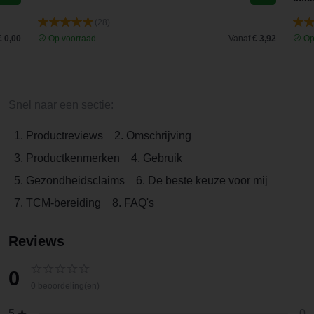
(28)
€ 0,00
Op voorraad
Vanaf
€ 3,92
Op
Snel naar een sectie:
1. Productreviews
2. Omschrijving
3. Productkenmerken
4. Gebruik
5. Gezondheidsclaims
6. De beste keuze voor mij
7. TCM-bereiding
8. FAQ's
Reviews
0
0 beoordeling(en)
0
5