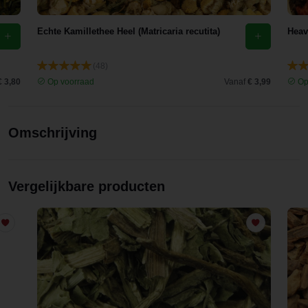
Echte Kamillethee Heel (Matricaria recutita)
Heav
(48)
€ 3,80
Op voorraad
Vanaf
€ 3,99
Op
Omschrijving
Vergelijkbare producten