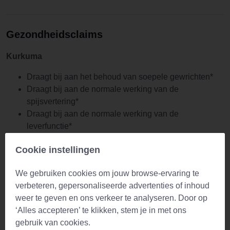
Gezondheidsclaims
Kurkuma
Draagt bij aan het behoud van soepele gewrichten*
Draagt bij aan de normale werking van de
spijsvertering*
Draagt bij aan de normale werking van de
leverfunctie*
Is goed voor de bloedsomloop*
Cookie instellingen
Draagt bij aan een normaal cholesterolgehalte*
Draagt bij aan de normale werking van het
We gebruiken cookies om jouw browse-ervaring te
immuunsysteem*
verbeteren, gepersonaliseerde advertenties of inhoud
Heeft een positieve invloed op de werking van het
weer te geven en ons verkeer te analyseren. Door op
zenuwstelsel*
‘Alles accepteren’ te klikken, stem je in met ons
* Gezondheidsclaim(s) in afwachting van goedkeuring door
gebruik van cookies.