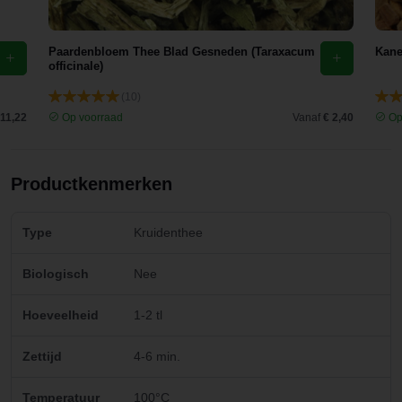
Paardenbloem Thee Blad Gesneden (Taraxacum
Kane
officinale)
(10)
 11,22
Op voorraad
Vanaf
€ 2,40
Op
Productkenmerken
Type
Kruidenthee
Biologisch
Nee
Hoeveelheid
1-2 tl
Zettijd
4-6 min.
Temperatuur
100°C