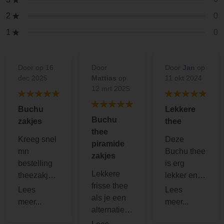
0
2
0
1
Door
op 16
Door
Door
Jan
op
dec 2025
Mattias
op
11 okt 2024
12 mrt 2025
Buchu
Lekkere
Buchu
zakjes
thee
thee
Kreeg snel
Deze
piramide
mn
Buchu thee
zakjes
bestelling
is erg
Lekkere
theezakjes
lekker en
frisse thee
binnen..ver
handig in
als je een
rast door
gebruik.
alternatief
de frisse
Snel
voor
fruitig noot
verzonden