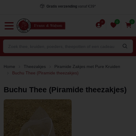
Voor 15.00 uur besteld
, dezelfde dag verstuurd*
0
0
Home
Theezakjes
Piramide Zakjes met Pure Kruiden
Buchu Thee (Piramide theezakjes)
Buchu Thee (Piramide theezakjes)