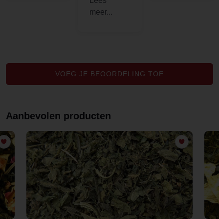
muntthee
en je
en gratis
zoekt.
proeft.echt
sample.
Prima
de versheid
Top, mijn
service,
er in..en
dank!
geleverd
ook nog
zoals
eens een
VOEG JE BEOORDELING TOE
verwacht.
leuk
geschenkje
erbij..dus
Aanbevolen producten
top..laura s.