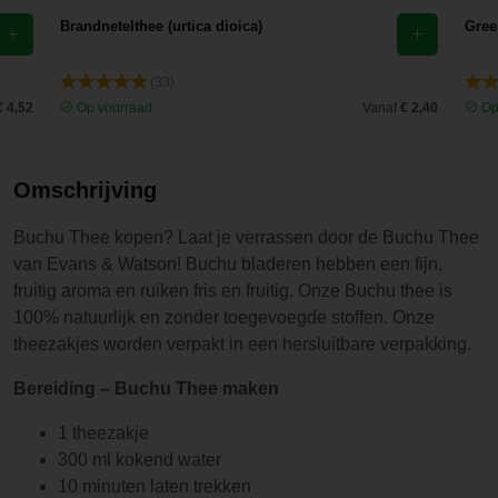
Brandnetelthee (urtica dioica)
Gree
(33)
€ 4,52
Op voorraad
Vanaf
€ 2,40
Op
Omschrijving
Buchu Thee kopen? Laat je verrassen door de Buchu Thee
van Evans & Watson! Buchu bladeren hebben een fijn,
fruitig aroma en ruiken fris en fruitig. Onze Buchu thee is
100% natuurlijk en zonder toegevoegde stoffen. Onze
theezakjes worden verpakt in een hersluitbare verpakking.
Bereiding – Buchu Thee
maken
1 theezakje
300 ml kokend water
10 minuten laten trekken