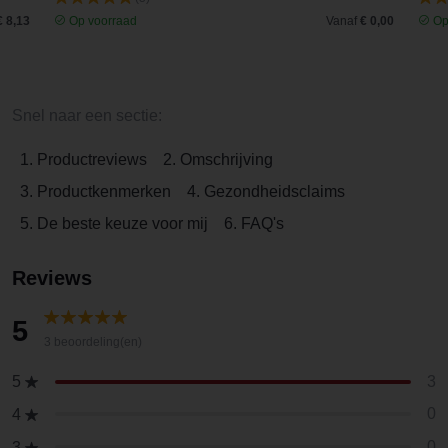
€ 8,13
Op voorraad
Vanaf
€ 0,00
Op
Snel naar een sectie:
1. Productreviews
2. Omschrijving
3. Productkenmerken
4. Gezondheidsclaims
5. De beste keuze voor mij
6. FAQ's
Reviews
5
3 beoordeling(en)
3
5
0
4
0
3