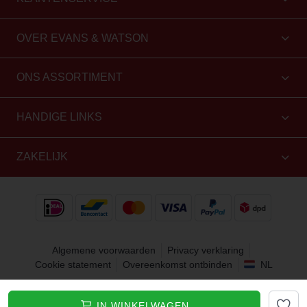
OVER EVANS & WATSON
ONS ASSORTIMENT
HANDIGE LINKS
ZAKELIJK
Algemene voorwaarden
Privacy verklaring
Cookie statement
Overeenkomst ontbinden
NL
Copyright 2010 - 2026 Evans & Watson. Alle rechten
IN WINKELWAGEN