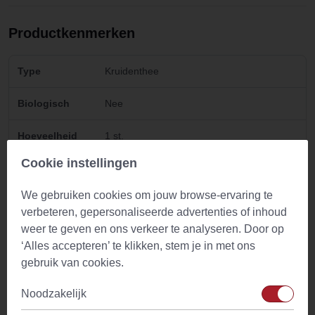
Productkenmerken
Type
Kruidenthee
Biologisch
Nee
Hoeveelheid
1 st.
Cookie instellingen
Zettijd
10 min.
We gebruiken cookies om jouw browse-ervaring te
Temperatuur
100°C
verbeteren, gepersonaliseerde advertenties of inhoud
water
weer te geven en ons verkeer te analyseren. Door op
‘Alles accepteren’ te klikken, stem je in met ons
Ingredienten
Buchu blad gesneden
gebruik van cookies.
Kenmerken
Fijn en fruitig aroma en frisse en fruitige
Noodzakelijk
geur.