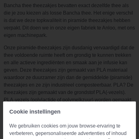
Bancha thee theezakjes bevatten exact dezelfde thee als
die je zou kiezen als losse Bancha thee. Het enige verschil
is dat we deze topkwaliteit in piramide theezakjes hebben
verpakt. Dit doen we in onze eigen fabriek te Anloo, met ons
eigen machinepark.
Onze piramide-theezakjes zijn dusdanig vervaardigd dat de
thee voldoende ruimte heeft om grondig te kunnen trekken
en alle actieve ingrediënten en smaak aan je infusie kan
geven. Deze theezakjes zijn gemaakt van PLA materiaal
waardoor ze duurzamer zijn dan de gemiddelde (piramide)
theezakjes en ze zijn industrieel composteerbaar. PLA? De
theezakjes zijn gemaakt van de grondstof PLA(-vezels).
PLA-vezels (polylactide of polymelkzuur) worden gemaakt
van maïszetmeel. De vezels zijn industrieel
Cookie instellingen
composteerbaar, en kunnen dus na gebruik bij het GFT-
afval. Hier maakt de afvalverwerker weer compost van.
We gebruiken cookies om jouw browse-ervaring te
Theezakjes verteren echter niet in de eigen compostbak,
verbeteren, gepersonaliseerde advertenties of inhoud
hiervoor zijn de omstandigheden (oa. temperatuur) niet