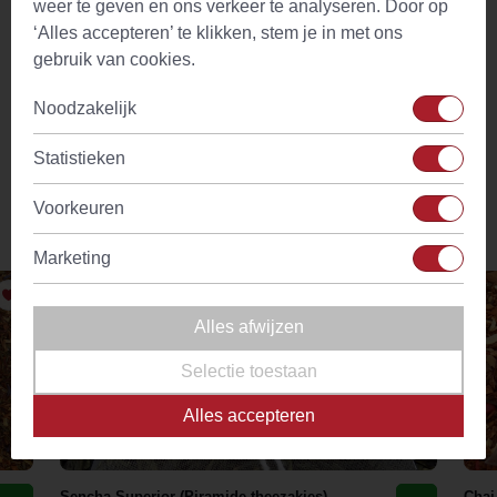
weer te geven en ons verkeer te analyseren. Door op
geschikt. Door het gebruik van hernieuwbare materialen
‘Alles accepteren’ te klikken, stem je in met ons
doen we bovendien geen direct beroep op fossiele
gebruik van cookies.
grondstoffen. Ten slotte zijn composteerbare piramide
theezakjes ook metaal- en lijmvrij. We gebruiken geen
Noodzakelijk
nietje en ultrasound (hogefrequentie) voor het sealen van
de zakjes. Zo is het cirkeltje toch weer mooi rond!
Statistieken
Voorkeuren
Vergelijkbare producten
Marketing
Alles afwijzen
Selectie toestaan
Alles accepteren
Sencha Superior (Piramide theezakjes)
Chai