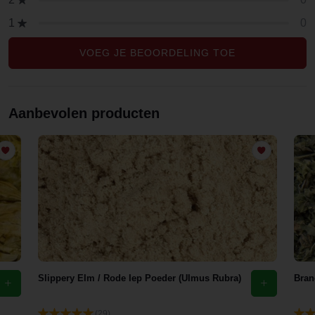
0
1
VOEG JE BEOORDELING TOE
Aanbevolen producten
Slippery Elm / Rode Iep Poeder (Ulmus Rubra)
Bran
(29)