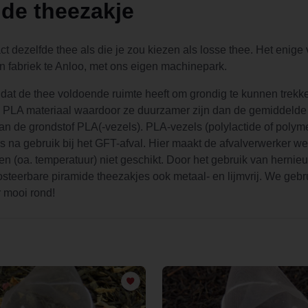
ide theezakje
 dezelfde thee als die je zou kiezen als losse thee. Het enige v
n fabriek te Anloo, met ons eigen machinepark.
dat de thee voldoende ruimte heeft om grondig te kunnen trekke
 PLA materiaal waardoor ze duurzamer zijn dan de gemiddelde (p
n de grondstof PLA(-vezels). PLA-vezels (polylactide of poly
s na gebruik bij het GFT-afval. Hier maakt de afvalverwerker we
n (oa. temperatuur) niet geschikt. Door het gebruik van herni
posteerbare piramide theezakjes ook metaal- en lijmvrij. We gebr
r mooi rond!