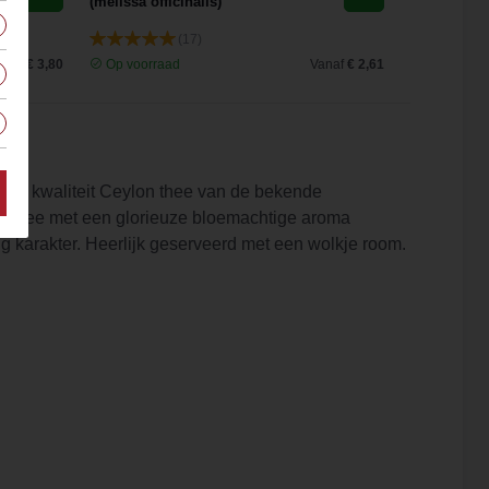
(melissa officinalis)
(17)
anaf
€ 3,80
Op voorraad
Vanaf
€ 2,61
Op voorra
ure kwaliteit Ceylon thee van de bekende
n thee met een glorieuze bloemachtige aroma
ig karakter. Heerlijk geserveerd met een wolkje room.