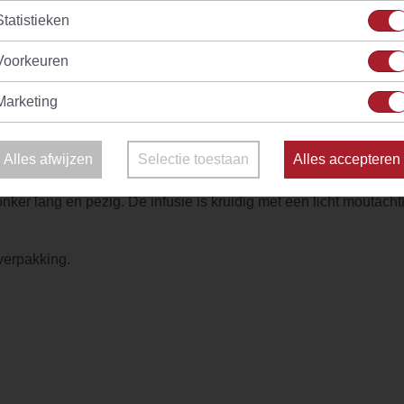
Splendid
Statistieken
(33)
(24)
raad
Vanaf
€ 2,40
Op voorraad
V
Voorkeuren
Marketing
n thee in piramide theezakjes van Evans & Watson! Een superie
Alles afwijzen
Selectie toestaan
Alles accepteren
e theebladeren van Ceylon Pettiagalla OP geven een roodgoude
ker lang en pezig. De infusie is kruidig met een licht moutacht
verpakking.