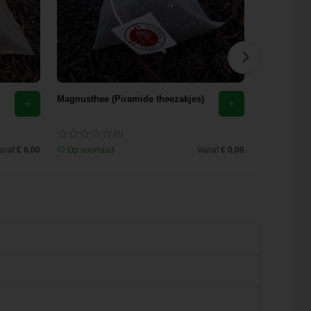
Magnusthee (Piramide theezakjes)
Hunebed Hi
theezakjes)
(0)
anaf
€ 0,00
Op voorraad
Vanaf
€ 0,00
Op voorra