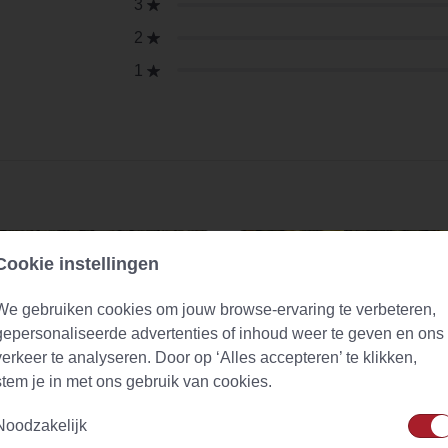
3
2
1
Cookie instellingen
We gebruiken cookies om jouw browse-ervaring te verbeteren,
gepersonaliseerde advertenties of inhoud weer te geven en ons
verkeer te analyseren. Door op ‘Alles accepteren’ te klikken,
stem je in met ons gebruik van cookies.
Noodzakelijk
lthee (urtica dioica)
Green Ginger Lemon Naturally