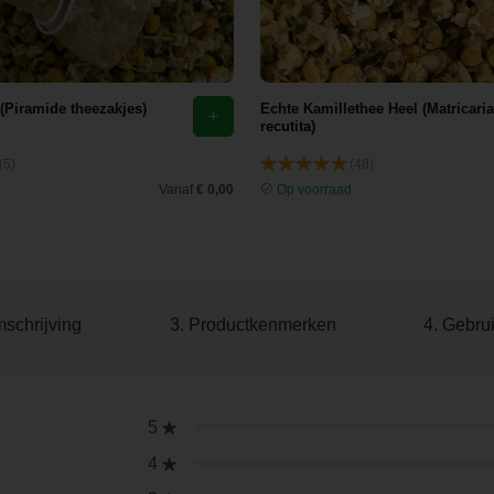
 (Piramide theezakjes)
Echte Kamillethee Heel (Matricaria
recutita)
(5)
(48)
d
Vanaf
€ 0,00
Op voorraad
mschrijving
3. Productkenmerken
4. Gebru
5
4