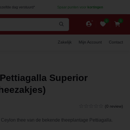
dezelfde dag verstuurd*
Spaar punten voor
kortingen
0
0
Zakelijk
Mijn Account
Contact
Pettiagalla Superior
theezakjes)
(0 review)
t Ceylon thee van de bekende theeplantage Pettiagalla.