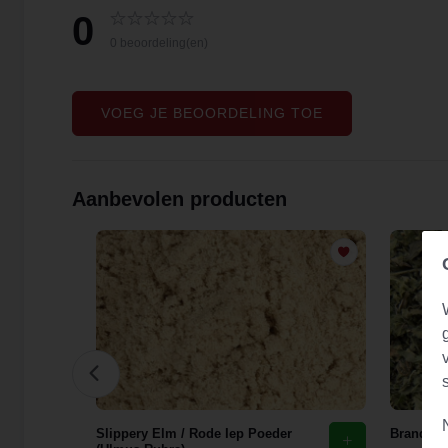
0
0 beoordeling(en)
VOEG JE BEOORDELING TOE
Aanbevolen producten
花)
Slippery Elm / Rode Iep Poeder
Brandnete