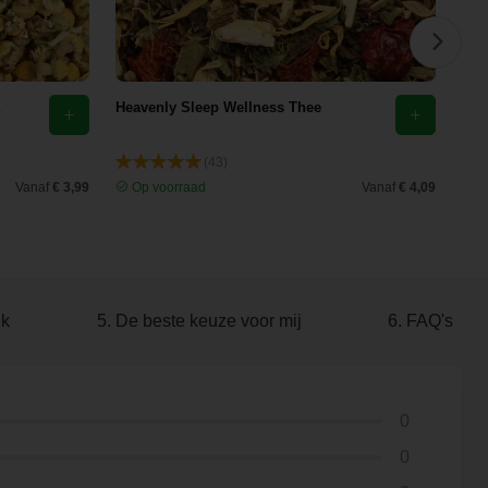
Heavenly Sleep Wellness Thee
Eld
(43)
Vanaf
€ 3,99
Op voorraad
Vanaf
€ 4,09
O
ik
5. De beste keuze voor mij
6. FAQ's
0
0