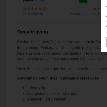
(Ulmus Rubra)
(29)
Vanaf
€ 9,44
Op voorraad
Vanaf
€ 8,13
Op voor
Omschrijving
Ceylon thee kopen? Laat je verrassen door de Ceylo
theeplantage Pettiagalla. De elegante pezige zwart
typerend voor deze beroemde theetuin. Het blad is don
Medium high grown thee van Ceylon OP I kwaliteit.
Onze theezakjes worden verpakt in een hersluitbare 
Bereiding Ceylon thee in piramide theezakjes
1 theezakje
Overgieten met kokend water
3 minuten laten trekken