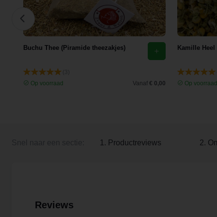
Buchu Thee (Piramide theezakjes)
Kamille Heel
(3)
 3,35
Op voorraad
Vanaf
€ 0,00
Op voorraa
Snel naar een sectie:
1. Productreviews
2. O
Reviews