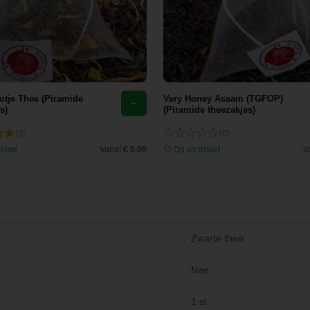
otje Thee (Piramide
Very Honey Assam (TGFOP)
s)
(Piramide theezakjes)
(2)
(0)
raad
Vanaf
€ 0,00
Op voorraad
V
Zwarte thee
Nee
1 st.