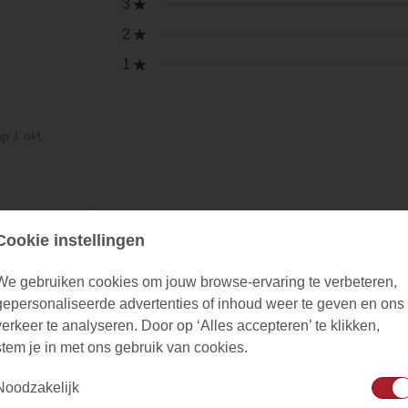
3
2
1
op 1 okt
Cookie instellingen
We gebruiken cookies om jouw browse-ervaring te verbeteren,
gepersonaliseerde advertenties of inhoud weer te geven en ons
verkeer te analyseren. Door op ‘Alles accepteren’ te klikken,
stem je in met ons gebruik van cookies.
Noodzakelijk