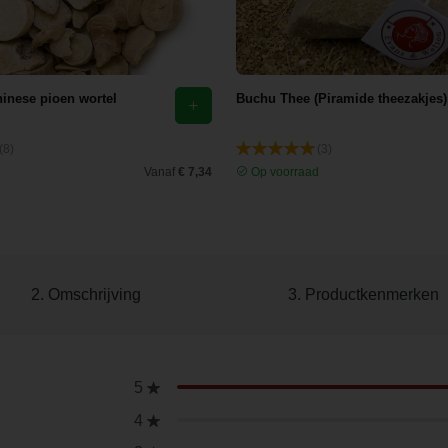
hinese pioen wortel
Buchu Thee (Piramide theezakjes)
(8)
(3)
d
Vanaf
€ 7,34
Op voorraad
2. Omschrijving
3. Productkenmerken
5
4