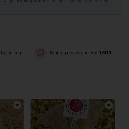
nkelwagen
9 spaarpunten
die omgezet kunnen worden in een
 bestelling
Klanten geven ons een
9,6/10