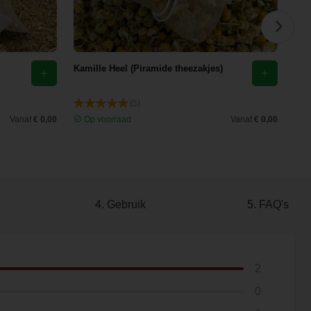
Kamille Heel (Piramide theezakjes)
Ech
recu
(5)
Vanaf
€ 0,00
Op voorraad
Vanaf
€ 0,00
O
4. Gebruik
5. FAQ's
2
0