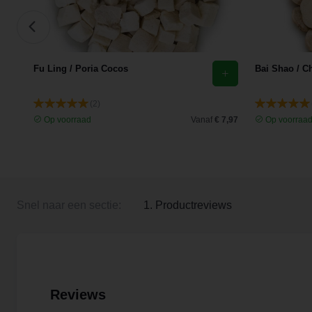
Fu Ling / Poria Cocos
Bai Shao / C
(2)
 4,09
Op voorraad
Vanaf
€ 7,97
Op voorraa
Snel naar een sectie:
1. Productreviews
Reviews