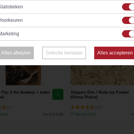
Statistieken
Voorkeuren
Marketing
Alles afwijzen
Selectie toestaan
Alles accepteren
r Flip S tbv theekop + beker
Slippery Elm / Rode Iep Poeder
eli
(Ulmus Rubra)
(6)
(28)
raad
Vanaf
€ 3,35
Op voorraad
V