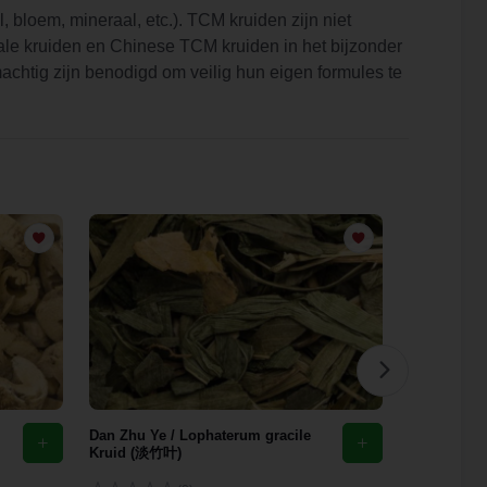
l, bloem, mineraal, etc.). TCM kruiden zijn niet
ale kruiden en Chinese TCM kruiden in het bijzonder
chtig zijn benodigd om veilig hun eigen formules te
Dan Zhu Ye / Lophaterum gracile
Mild Herby
Kruid (淡竹叶)