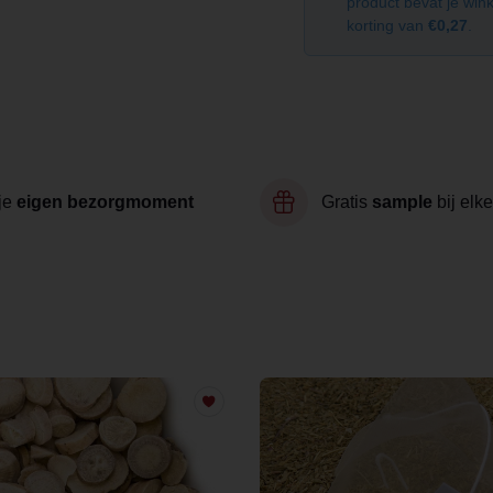
product bevat je wi
korting van
€0,27
.
je
eigen bezorgmoment
Gratis
sample
bij elke