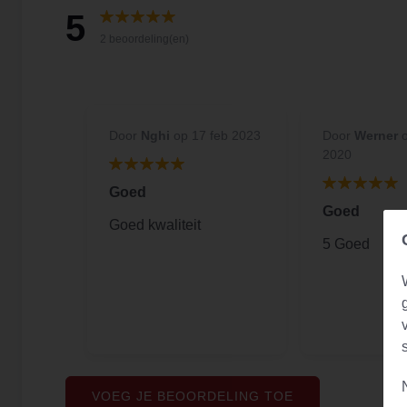
5
2 beoordeling(en)
Door
Nghi
op 17 feb 2023
Door
Werner
2020
Goed
Goed
Goed kwaliteit
5 Goed
VOEG JE BEOORDELING TOE