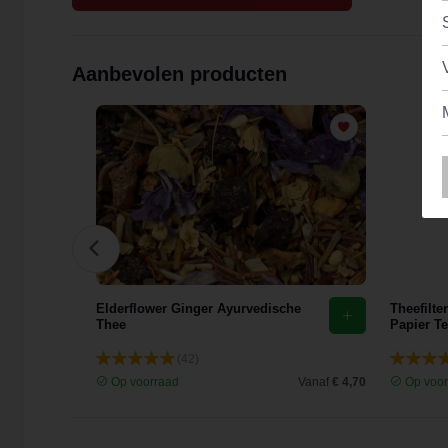
Aanbevolen producten
Elderflower Ginger Ayurvedische
Theefilte
Thee
Papier Te
(42)
Vanaf
€ 3,38
Op voorraad
Vanaf
€ 4,70
Op voor