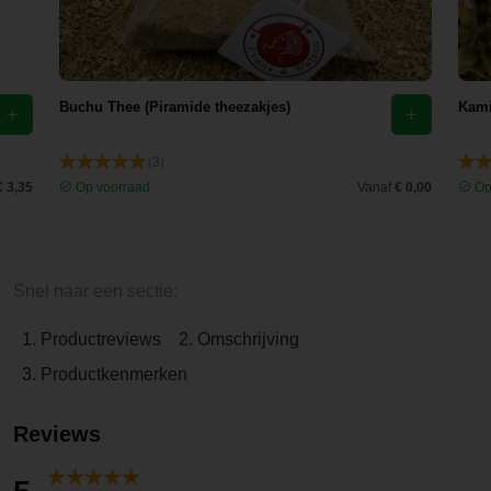
Buchu Thee (Piramide theezakjes)
Kami
(3)
€ 3,35
Op voorraad
Vanaf
€ 0,00
Op
Snel naar een sectie:
1. Productreviews
2. Omschrijving
3. Productkenmerken
Reviews