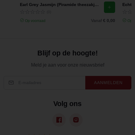
Earl Grey Jasmijn (Piramide theezakjes)
Echte 
(0)
Vanaf
€ 0,00
Op voorraad
Op v
Blijf op de hoogte!
Meld je aan voor onze nieuwsbrief
AANMELDEN
Volg ons