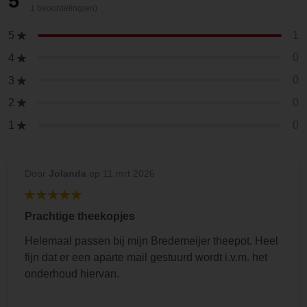
5
1 beoordeling(en)
1
5
0
4
0
3
0
2
0
1
Door
Jolanda
op 11 mrt 2026
Prachtige theekopjes
Helemaal passen bij mijn Bredemeijer theepot. Heel
fijn dat er een aparte mail gestuurd wordt i.v.m. het
onderhoud hiervan.