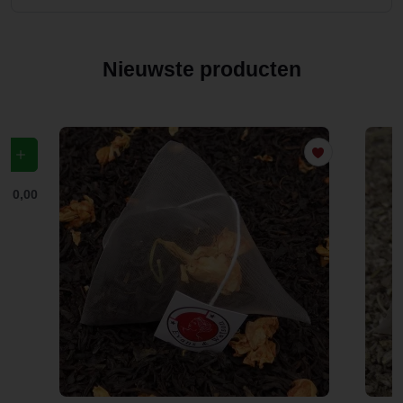
Nieuwste producten
f
€ 0,00