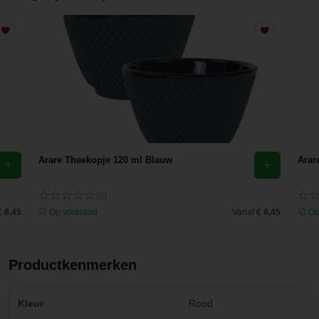
Arare Theekopje 120 ml Blauw
Arar
(0)
€ 8,45
Op voorraad
Vanaf
€ 8,45
Op
Productkenmerken
Kleur
Rood