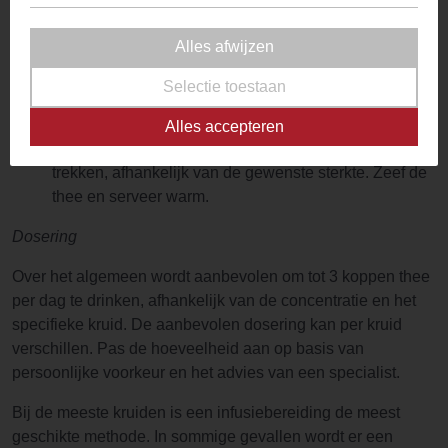
voor het maken van een infusie, de meest gebruikelijke
methode voor het bereiden van kruidenthee.
Alles afwijzen
Bereidingswijze
Selectie toestaan
Infusie:
Gebruik 1-2 theelepels gedroogde kruiden
Alles accepteren
per kop kokend water. Laat de kruiden 5-10 minuten
trekken, afhankelijk van de gewenste sterkte. Zeef de
thee en serveer warm.
Dosering
Over het algemeen wordt aanbevolen om tot 3 koppen thee
per dag te drinken, afhankelijk van de concentratie en het
specifieke kruid. De aanbevolen dosering kan per kruid
verschillen. Pas de hoeveelheid aan op basis van
persoonlijke voorkeur en het advies van een specialist.
Bij de meeste kruiden is een infusiebereiding de meest
geschikte methode. In sommige gevallen wordt er een