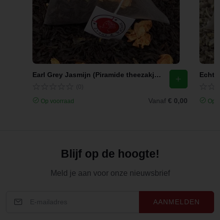
Earl Grey Jasmijn (Piramide theezakjes)
Echte 
(0)
Vanaf
€ 0,00
Op voorraad
Op v
Blijf op de hoogte!
Meld je aan voor onze nieuwsbrief
AANMELDEN