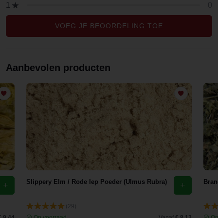
0
1
VOEG JE BEOORDELING TOE
Aanbevolen producten
Slippery Elm / Rode Iep Poeder (Ulmus Rubra)
Bran
(29)
€ 9,44
Op voorraad
Vanaf
€ 8,13
Op