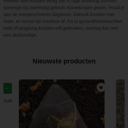
Hoewel veel kruiden veilig zijn in lage dosering, kunnen
sommige bij overmatig gebruik bijwerkingen geven. Houd je
aan de voorgeschreven dagdosis. Gebruik kruiden met
mate, en wissel bij voorkeur af. Als je gezondheidsklachten
hebt of langdurig kruiden wilt gebruiken, overleg dan met
een deskundige.
Nieuwste producten
f
€ 0,00