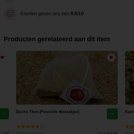
Klanten geven ons een
9,6/10
Producten gerelateerd aan dit item
Buchu Thee (Piramide theezakjes)
Kami
(3)
€ 3,35
Op voorraad
Vanaf
€ 0,00
Op