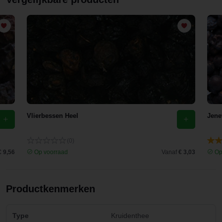
Vlierbessen Heel
Jene
(0)
€ 9,56
Op voorraad
Vanaf
€ 3,03
Op
Productkenmerken
Type
Kruidenthee