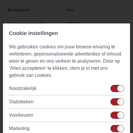
Biologisch
Nee
Temperatuur water
100°C
Cookie instellingen
Ingredienten
Appelbes heel (Aronia)
We gebruiken cookies om jouw browse-ervaring te
Cafeine
Geen
verbeteren, gepersonaliseerde advertenties of inhoud
weer te geven en ons verkeer te analyseren. Door op
‘Alles accepteren’ te klikken, stem je in met ons
gebruik van cookies.
Gebruik
Noodzakelijk
Medicinale kruiden kunnen hun volledige kracht en smaak
alleen tonen wanneer ze op de juiste manier worden bereid.
Statistieken
Daarom hebben we voor elk product een geschikte
bereidingswijze toegevoegd, zodat jij optimaal kunt
Voorkeuren
genieten van de smaak en werking van het kruid. Voor de
meeste kruiden is infusie de ideale methode om de beste
Marketing
resultaten te behalen. Hieronder vind je de bereidingswijze