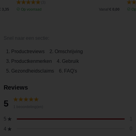
(3)
€ 3,35
Op voorraad
Vanaf
€ 0,00
Op
Snel naar een sectie:
1. Productreviews
2. Omschrijving
3. Productkenmerken
4. Gebruik
5. Gezondheidsclaims
6. FAQ's
Reviews
5
1 beoordeling(en)
1
5
0
4