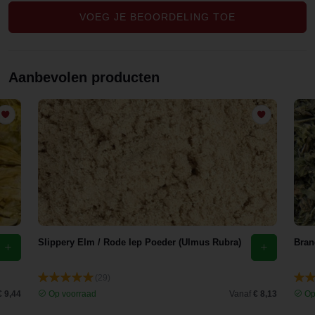
VOEG JE BEOORDELING TOE
Aanbevolen producten
Slippery Elm / Rode Iep Poeder (Ulmus Rubra)
Bran
(29)
€ 9,44
Op voorraad
Vanaf
€ 8,13
Op