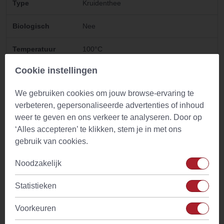
Type
Kruidenthee
Biologisch
Nee
Temperatuur
100°C
water
Cookie instellingen
Ingredienten
Peterselie zaad heel (Petroselinum
We gebruiken cookies om jouw browse-ervaring te
crispum)
verbeteren, gepersonaliseerde advertenties of inhoud
Cafeine
Geen
weer te geven en ons verkeer te analyseren. Door op
‘Alles accepteren’ te klikken, stem je in met ons
gebruik van cookies.
Gebruik
Noodzakelijk
Medicinale kruiden zijn het meest waardevol wanneer ze op
Statistieken
de juiste manier worden bereid. Daarom hebben we bij elk
product een of meerdere passende bereidingswijzes
Voorkeuren
toegevoegd. Zo haal je het beste uit de smaak en