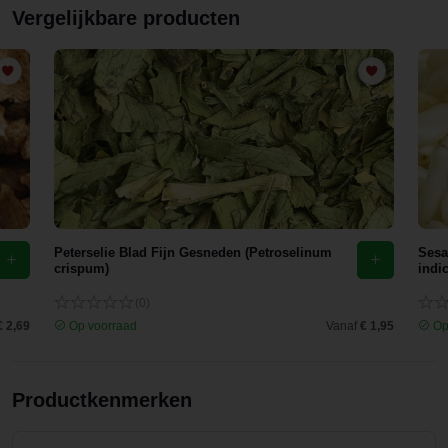
Vergelijkbare producten
Peterselie Blad Fijn Gesneden (Petroselinum
Sesa
crispum)
indi
(0)
€ 2,69
Op voorraad
Vanaf
€ 1,95
Op
Productkenmerken