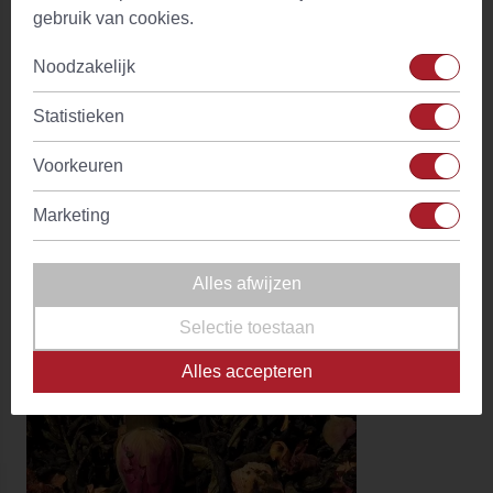
gebruik van cookies.
Noodzakelijk
Statistieken
Voorkeuren
Green Ginger Lemon Naturally Splendid
Marketing
(24)
Vanaf
€ 3,80
Op voorraad
Alles afwijzen
Selectie toestaan
Alles accepteren