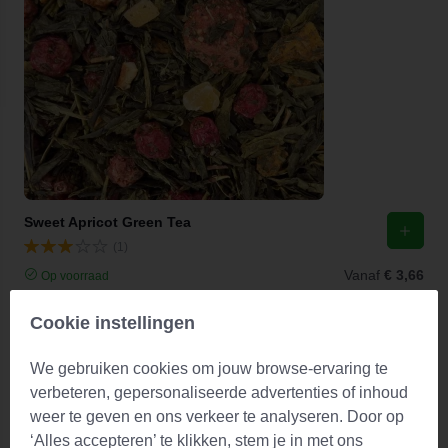
Sweet Apricot Green Tea
(1)
Vanaf
€ 3,66
Op voorraad
Cookie instellingen
We gebruiken cookies om jouw browse-ervaring te
verbeteren, gepersonaliseerde advertenties of inhoud
weer te geven en ons verkeer te analyseren. Door op
‘Alles accepteren’ te klikken, stem je in met ons