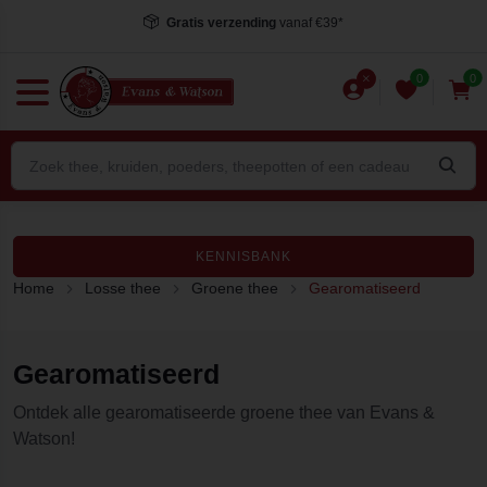
Gratis verzending
vanaf €39*
0
0
KENNISBANK
Home
Losse thee
Groene thee
Gearomatiseerd
Gearomatiseerd
Ontdek alle gearomatiseerde groene thee van Evans &
Watson!