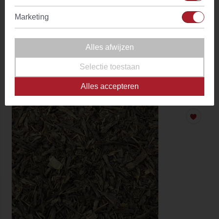
Marketing
Alles afwijzen
Earl Grey Classic No. 5
Selectie toestaan
(13)
Alles accepteren
Vanaf
€ 4,05
Op voorraad