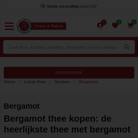
Gratis verzending
vanaf €39*
0
0
KENNISBANK
Home
Losse thee
Smaken
Bergamot
Bergamot
Bergamot thee kopen: de
heerlijkste thee met bergamot