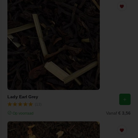
Lady Earl Grey
(13)
Vanaf
€ 3,56
Op voorraad