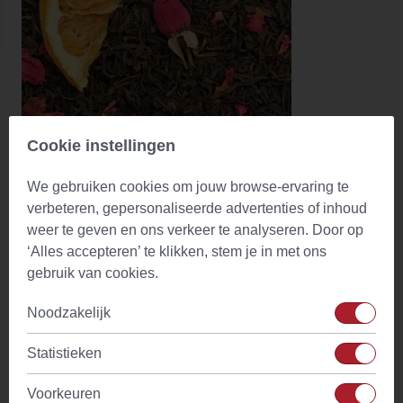
Cookie instellingen
Earl Grey Creme
(30)
We gebruiken cookies om jouw browse-ervaring te
Vanaf
€ 4,15
verbeteren, gepersonaliseerde advertenties of inhoud
Op voorraad
weer te geven en ons verkeer te analyseren. Door op
‘Alles accepteren’ te klikken, stem je in met ons
gebruik van cookies.
Noodzakelijk
Statistieken
Voorkeuren