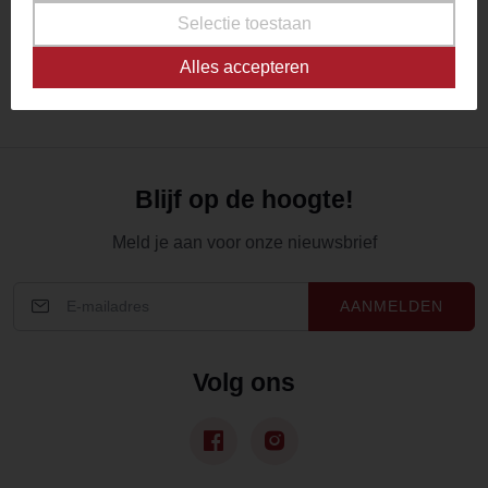
Selectie toestaan
(current)
1
2
3
4
5
6
Alles accepteren
Blijf op de hoogte!
Meld je aan voor onze nieuwsbrief
AANMELDEN
Volg ons