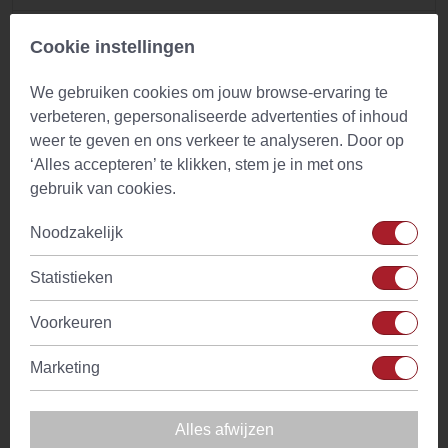
»
Wat is het rekeningnummer van Evans & Watson?
Cookie instellingen
»
Waarom heb ik nog geen e-mail met een
We gebruiken cookies om jouw browse-ervaring te
bestelbevestiging ontvangen?
verbeteren, gepersonaliseerde advertenties of inhoud
weer te geven en ons verkeer te analyseren. Door op
»
Waar kan ik mijn factuur vinden?
‘Alles accepteren’ te klikken, stem je in met ons
gebruik van cookies.
»
Hoe snel word ik terugbetaald na retourneren of
annuleren?
Noodzakelijk
Statistieken
Overeenkomst ontbinden
Voorkeuren
Wil je een bestelling ontbinden? Zoek je bestelling op via je
ordernummer en activeer de herroepingsknop.
Marketing
BESTELLING OPZOEKEN
Alles afwijzen