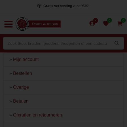
Gratis verzending
vanaf €39*
0
0
»
Mijn account
»
Bestellen
»
Overige
»
Betalen
»
Omruilen en retourneren