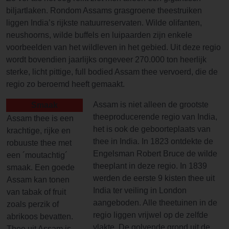
biljartlaken. Rondom Assams grasgroene theestruiken
liggen India’s rijkste natuurreservaten. Wilde olifanten,
neushoorns, wilde buffels en luipaarden zijn enkele
voorbeelden van het wildleven in het gebied. Uit deze regio
wordt bovendien jaarlijks ongeveer 270.000 ton heerlijk
sterke, licht pittige, full bodied Assam thee vervoerd, die de
regio zo beroemd heeft gemaakt.
Assam is niet alleen de grootste
Smaak
theeproducerende regio van India,
Assam thee is een
het is ook de geboorteplaats van
krachtige, rijke en
thee in India. In 1823 ontdekte de
robuuste thee met
Engelsman Robert Bruce de wilde
een ´moutachtig´
theeplant in deze regio. In 1839
smaak. Een goede
werden de eerste 9 kisten thee uit
Assam kan tonen
India ter veiling in London
van tabak of fruit
aangeboden. Alle theetuinen in de
zoals perzik of
regio liggen vrijwel op de zelfde
abrikoos bevatten.
vlakte. De golvende grond uit de
Thee uit Assam is