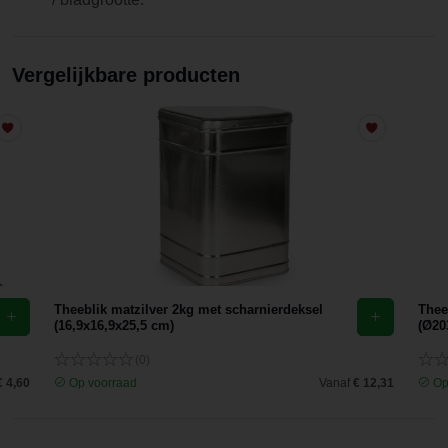
Vergelijkbare producten
Theeblik matzilver 2kg met scharnierdeksel
Thee
(16,9x16,9x25,5 cm)
(Ø2
(0)
€ 4,60
Op voorraad
Vanaf
€ 12,31
Op