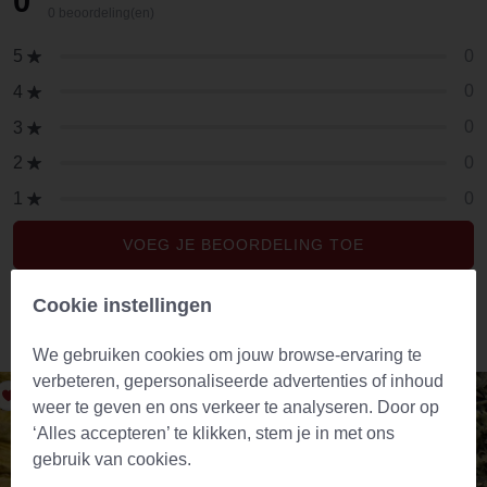
0
0 beoordeling(en)
0
5
0
4
0
3
0
2
0
1
VOEG JE BEOORDELING TOE
Cookie instellingen
Aanbevolen producten
We gebruiken cookies om jouw browse-ervaring te
verbeteren, gepersonaliseerde advertenties of inhoud
weer te geven en ons verkeer te analyseren. Door op
‘Alles accepteren’ te klikken, stem je in met ons
gebruik van cookies.