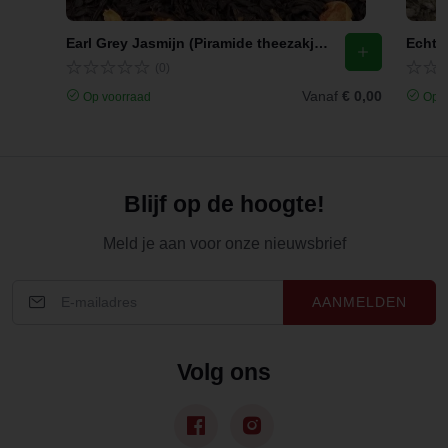
Earl Grey Jasmijn (Piramide theezakjes)
Echte 
(0)
Vanaf
€ 0,00
Op voorraad
Op v
Blijf op de hoogte!
Meld je aan voor onze nieuwsbrief
AANMELDEN
Volg ons