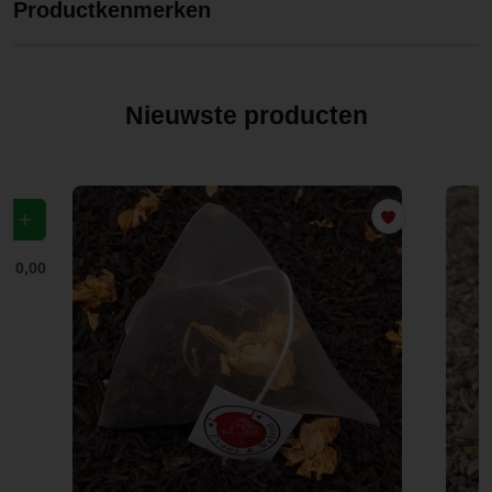
Productkenmerken
Nieuwste producten
f
€ 0,00