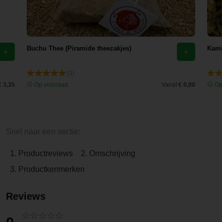
Buchu Thee (Piramide theezakjes)
Kami
(3)
€ 3,35
Op voorraad
Vanaf
€ 0,00
Op
Snel naar een sectie:
1. Productreviews
2. Omschrijving
3. Productkenmerken
Reviews