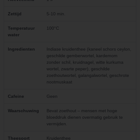
Zettijd
5-10 min.
Temperatuur
100°C
water
Ingredienten
Indiase kruidenthee (kaneel schors ceylon,
geschilde gemberwortel, kardemom
zonder schil, kruidnagel, witte kurkuma
wortel, zwarte peper), geschilde
zoethoutwortel, galangalwortel, geschrote
nootmuskaat
Cafeine
Geen
Waarschuwing
Bevat zoethout – mensen met hoge
bloeddruk dienen overmatig gebruik te
vermijden.
Theesoort
Kruidenthee