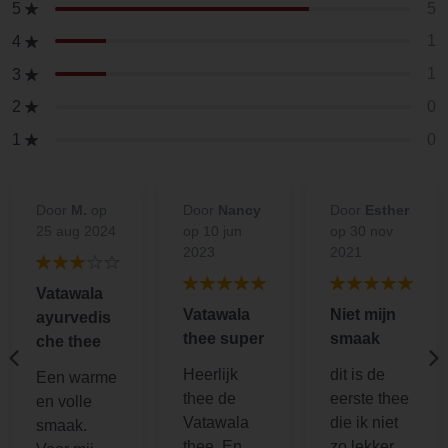
5
5
1
4
1
3
0
2
0
1
Door
M.
op
Door
Nancy
Door
Esther
25 aug 2024
op 10 jun
op 30 nov
2023
2021
Vatawala
Vatawala
Niet mijn
ayurvedis
thee super
smaak
che thee
Heerlijk
dit is de
Een warme
thee de
eerste thee
en volle
Vatawala
die ik niet
smaak.
thee. En
zo lekker