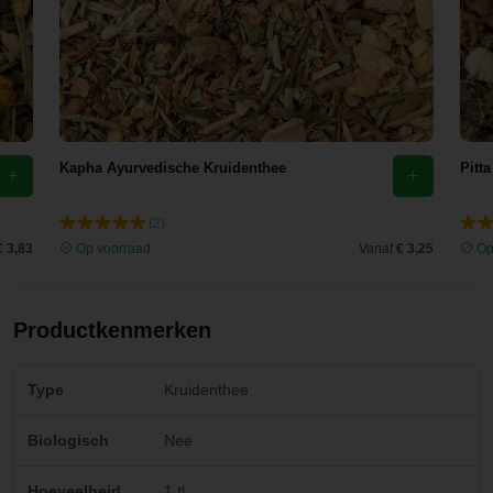
Kapha Ayurvedische Kruidenthee
Pitt
(2)
€ 3,83
Op voorraad
Vanaf
€ 3,25
Op
Productkenmerken
Type
Kruidenthee
Biologisch
Nee
Hoeveelheid
1 tl