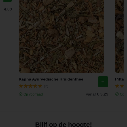
f
€ 4,09
Kapha Ayurvedische Kruidenthee
Pitta
(2)
Vanaf
€ 3,25
Op voorraad
Op v
Blijf op de hoogte!