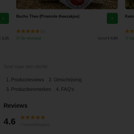
Buchu Thee (Piramide theezakjes)
Kami
(3)
€ 3,35
Op voorraad
Vanaf
€ 0,00
Op
Snel naar een sectie:
1. Productreviews
2. Omschrijving
3. Productkenmerken
4. FAQ's
Reviews
4.6
7 beoordeling(en)