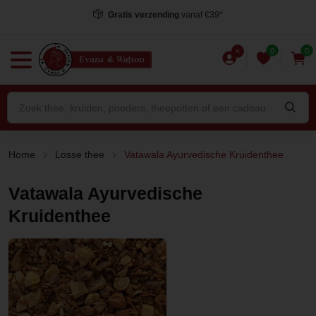
Gratis verzending
vanaf €39*
0
0
Home
Losse thee
Vatawala Ayurvedische Kruidenthee
Vatawala Ayurvedische
Kruidenthee