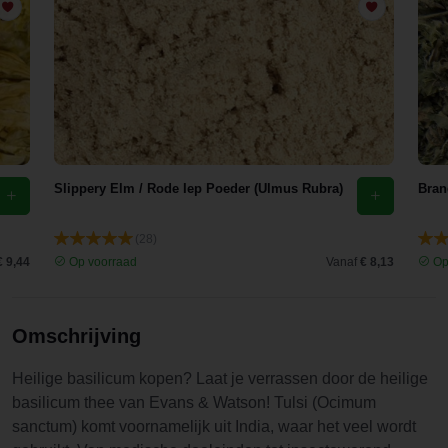
Slippery Elm / Rode Iep Poeder (Ulmus Rubra)
Bran
(28)
€ 9,44
Op voorraad
Vanaf
€ 8,13
Op
Omschrijving
Heilige basilicum kopen? Laat je verrassen door de heilige
basilicum thee van Evans & Watson! Tulsi (Ocimum
sanctum) komt voornamelijk uit India, waar het veel wordt