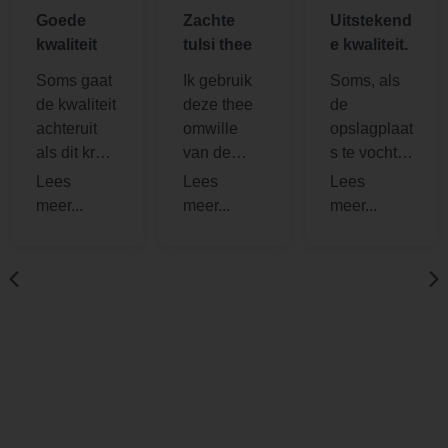
Goede
Zachte
Uitstekend
kwaliteit
tulsi thee
e kwaliteit.
Soms gaat
Ik gebruik
Soms, als
de kwaliteit
deze thee
de
achteruit
omwille
opslagplaat
als dit kruid
van de
s te vochtig
met te veel
gezondhei
is, verliest
hitte wordt
dsvoordele
de Tulsi-
gedroogd.
n. Dit is
basilicum
Deze is
een zachte,
zijn *pit*,
altijd van
smaakvolle
maar deze
goede
variant.
was erg
kwaliteit. Ik
goed. Ik ga
heb het
hier zeker
hier al eens
weer
gekocht en
kopen.
zal dat
zeker nog