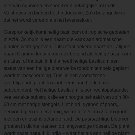
leer van Ayurveda en speelt een belangrijke rol in de
Vaishnava en binnen het hindoeïsme. Zo’n belangrijke rol
dat het wordt vereerd als het levenselixer.
Oorspronkelijk komt heilig basilicum uit tropische gebieden
in Azië. Ocimum is een naam die vaak aan aromatische
planten werd gegeven. Tulsi staat bekend naast de Latijnse
naam Ocimum tenuiflorum ook bekend als heilige basilicum
en tulasi of thulasi. In India heeft heilige basilicum een
status van een heilige plant welke rondom tempels geplant
wordt ter bescherming. Tulsi is een aromatische
overblijvende plant en is inheems aan het Indiase
subcontinent. Het heilige basilicum is een rechtopstaande,
veelvertakte substruik die een hoogte behaald van zo’n 30-
60 cm met harige stengels. Het blad is groen of paars,
eenvoudig en een eivormig, worden tot 5 cm (2.0 in) groot
met een enigszins getande rand. De paarsachtige bloemen
groeien in dichte kransen op langwerpige trossen. De plant
wordt naast natuurlijk India – waar het als een heilige plant