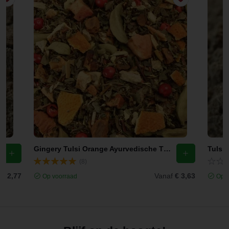
Gingery Tulsi Orange Ayurvedische Thee
Tulsi 
(8)
f
€ 2,77
Vanaf
€ 3,63
Op voorraad
Op v