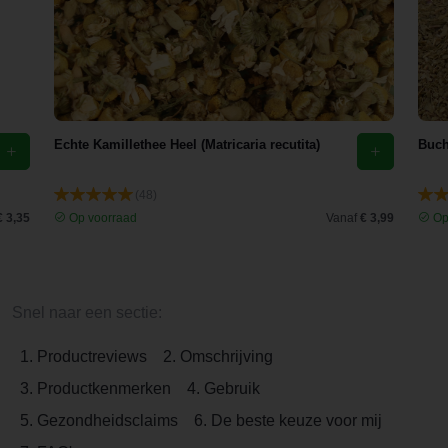
Echte Kamillethee Heel (Matricaria recutita)
Buch
(48)
€ 3,35
Op voorraad
Vanaf
€ 3,99
Op
Snel naar een sectie:
1. Productreviews
2. Omschrijving
3. Productkenmerken
4. Gebruik
5. Gezondheidsclaims
6. De beste keuze voor mij