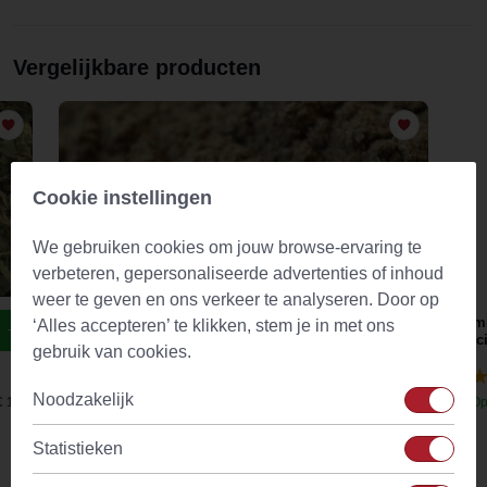
Vergelijkbare producten
Cookie instellingen
We gebruiken cookies om jouw browse-ervaring te
verbeteren, gepersonaliseerde advertenties of inhoud
weer te geven en ons verkeer te analyseren. Door op
Tulsi Kruid Poeder
Gemb
‘Alles accepteren’ te klikken, stem je in met ons
offic
gebruik van cookies.
(0)
Noodzakelijk
€ 1,97
Op voorraad
Vanaf
€ 2,77
Op
Statistieken
Productkenmerken