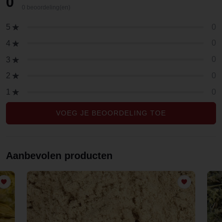
0
0 beoordeling(en)
0
5
0
4
0
3
0
2
0
1
VOEG JE BEOORDELING TOE
Aanbevolen producten