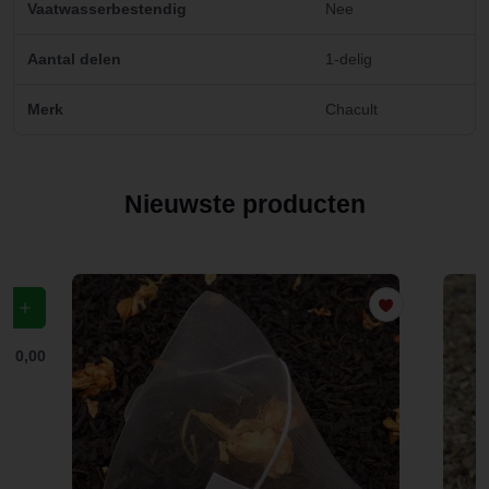
Vaatwasserbestendig
Nee
Aantal delen
1-delig
Merk
Chacult
Nieuwste producten
f
€ 0,00