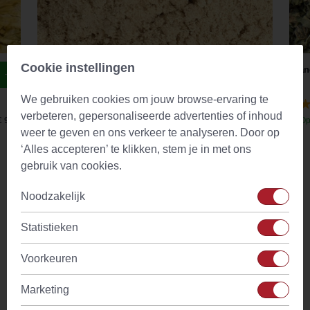
Cookie instellingen
Slippery Elm / Rode Iep Poeder (Ulmus Rubra)
Bran
We gebruiken cookies om jouw browse-ervaring te
(29)
verbeteren, gepersonaliseerde advertenties of inhoud
€ 9,44
Op voorraad
Vanaf
€ 8,13
Op
weer te geven en ons verkeer te analyseren. Door op
‘Alles accepteren’ te klikken, stem je in met ons
gebruik van cookies.
Omschrijving
Noodzakelijk
Op zoek naar een manier om je theemoment op te leuken?
Kies dan Theepot Karol 0,85L met handgeschilderde zwarte
Statistieken
en gouden decoratie.
Voorkeuren
Theepot Karol 0,85L is een stijlvolle, witte theepot met
zwarte opdruk met planten en vlinders waarbij sommige
Marketing
vlinders met goud gedecoreerd zijn. De theepot is ideaal