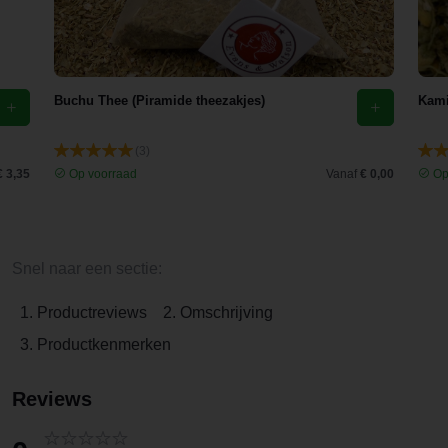
Buchu Thee (Piramide theezakjes)
Kami
(3)
€ 3,35
Op voorraad
Vanaf
€ 0,00
Op
Snel naar een sectie:
1. Productreviews
2. Omschrijving
3. Productkenmerken
Reviews