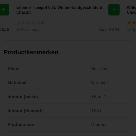
Etienne Theepot 0,7L Wit en Handgeschilderd
Witt
Chacult
Chac
(0)
€ 9,10
Op voorraad
Vanaf
€ 8,75
Op
Productkenmerken
Kleur
Multikleur
Materiaal
Keramiek
Inhoud (reeks)
0,5 tot 1 ltr
Inhoud (theepot)
0.85 l
Productsoort
Theepot