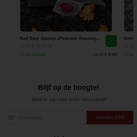
Earl Grey Jasmijn (Piramide theezakjes)
Echte 
(0)
Vanaf
€ 0,00
Op voorraad
Op v
Blijf op de hoogte!
Meld je aan voor onze nieuwsbrief
AANMELDEN