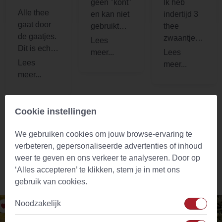
geen "kont"
Ik heb
Alle thee
en kan niet
indertijd 3
gaat door
gebruikt
thee
de gaatjes.
worden, de
zwaantjes
Dit is echt
tweede
besteld en
geen
zwaan doet
meteen
aanrader.
het naar
ontvangen.
wens
Daarbij
ontving ik
ook een
Cookie instellingen
lekker
zakje thee,
We gebruiken cookies om jouw browse-ervaring te
VOEG JE BEOORDELING TOE
wat ik
verbeteren, gepersonaliseerde advertenties of inhoud
meteen
weer te geven en ons verkeer te analyseren. Door op
probeerde
‘Alles accepteren’ te klikken, stem je in met ons
Aanbevolen producten
in een van
gebruik van cookies.
de thee -
Noodzakelijk
zwaantjes.
Erg lekkere