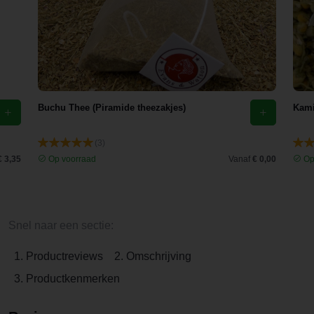
Buchu Thee (Piramide theezakjes)
Kami
(3)
€ 3,35
Op voorraad
Vanaf
€ 0,00
Op
Snel naar een sectie:
1. Productreviews
2. Omschrijving
3. Productkenmerken