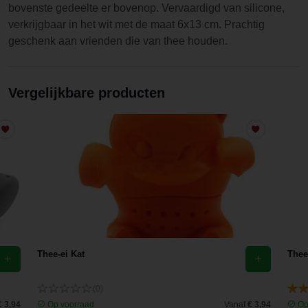
bovenste gedeelte er bovenop. Vervaardigd van silicone,
verkrijgbaar in het wit met de maat 6x13 cm. Prachtig
geschenk aan vrienden die van thee houden.
Vergelijkbare producten
Thee-ei Kat
Thee
(0)
€ 3,94
Op voorraad
Vanaf
€ 3,94
Op