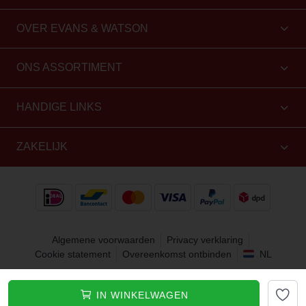
OVER EVANS & WATSON
ONS ASSORTIMENT
HANDIGE LINKS
ZAKELIJK
Algemene voorwaarden
Privacy verklaring
Cookie statement
Overeenkomst ontbinden
NL
Copyright 2010 - 2026 Evans & Watson. Alle rechten
IN WINKELWAGEN
voorbehouden.