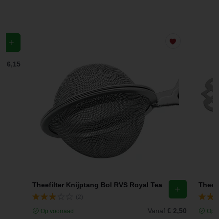
f
€ 6,15
Theefilter Knijptang Bol RVS Royal Tea
Theez
(2)
Vanaf
€ 2,50
Op voorraad
Op v