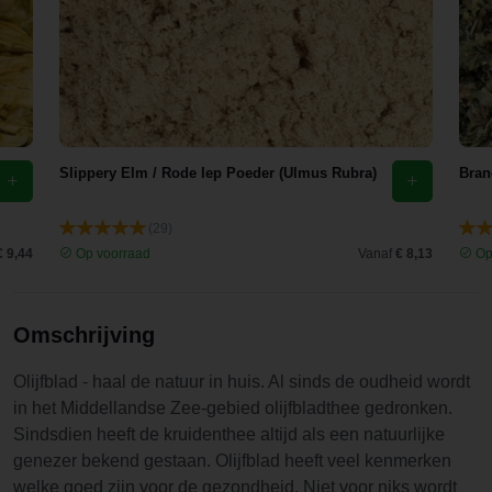
Slippery Elm / Rode Iep Poeder (Ulmus Rubra)
Bran
(29)
€ 9,44
Op voorraad
Vanaf
€ 8,13
Op
Omschrijving
Olijfblad - haal de natuur in huis. Al sinds de oudheid wordt
in het Middellandse Zee-gebied olijfbladthee gedronken.
Sindsdien heeft de kruidenthee altijd als een natuurlijke
genezer bekend gestaan. Olijfblad heeft veel kenmerken
welke goed zijn voor de gezondheid. Niet voor niks wordt