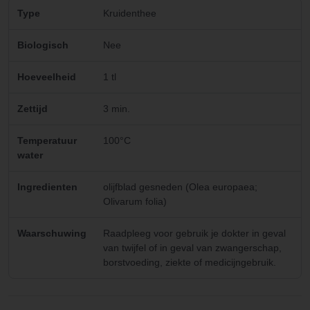
Type
Kruidenthee
Biologisch
Nee
Hoeveelheid
1 tl
Zettijd
3 min.
Temperatuur
100°C
water
Ingredienten
olijfblad gesneden (Olea europaea;
Olivarum folia)
Waarschuwing
Raadpleeg voor gebruik je dokter in geval
van twijfel of in geval van zwangerschap,
borstvoeding, ziekte of medicijngebruik.