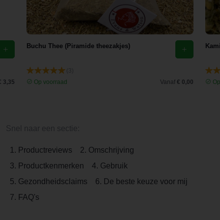
Buchu Thee (Piramide theezakjes)
Kami
(3)
€ 3,35
Op voorraad
Vanaf
€ 0,00
Op
Snel naar een sectie:
1. Productreviews
2. Omschrijving
3. Productkenmerken
4. Gebruik
5. Gezondheidsclaims
6. De beste keuze voor mij
7. FAQ's