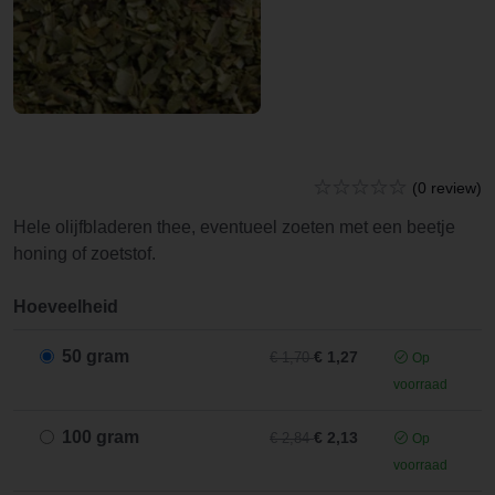
(0 review)
Hele olijfbladeren thee, eventueel zoeten met een beetje
honing of zoetstof.
Hoeveelheid
50 gram
€ 1,27
€ 1,70
Op
voorraad
100 gram
€ 2,13
€ 2,84
Op
voorraad