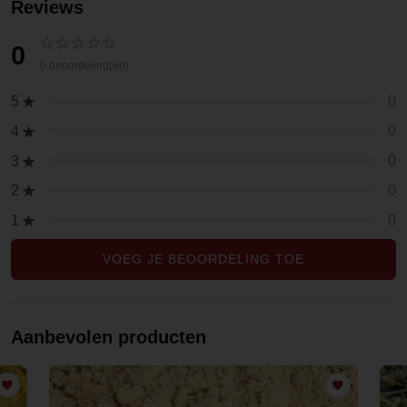
Reviews
0
0 beoordeling(en)
0
5
0
4
0
3
0
2
0
1
VOEG JE BEOORDELING TOE
Aanbevolen producten