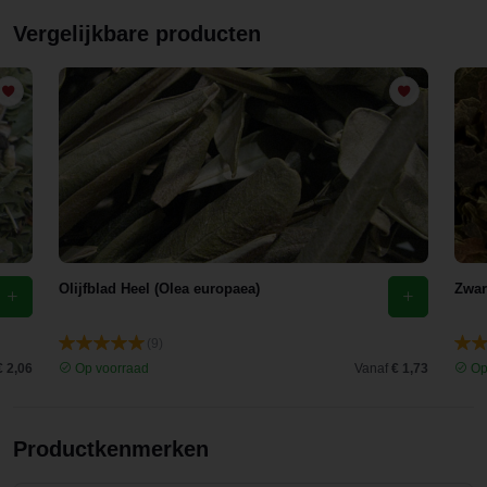
Vergelijkbare producten
Olijfblad Heel (Olea europaea)
Zwar
(9)
€ 2,06
Op voorraad
Vanaf
€ 1,73
Op
Productkenmerken