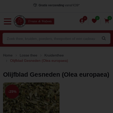
Gratis verzending
vanaf €39*
Vo
0
0
Home
Losse thee
Kruidenthee
Olijfblad Gesneden (Olea europaea)
Olijfblad Gesneden (Olea europaea)
-25%