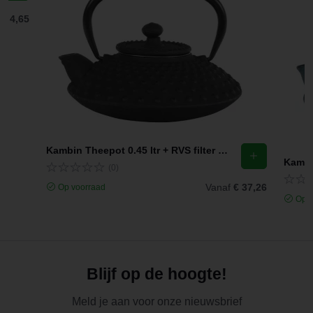
f
€ 4,65
Kambin Theepot 0.45 ltr + RVS filter Zwart
(0)
Vanaf
€ 37,26
Op voorraad
Op v
Blijf op de hoogte!
Meld je aan voor onze nieuwsbrief