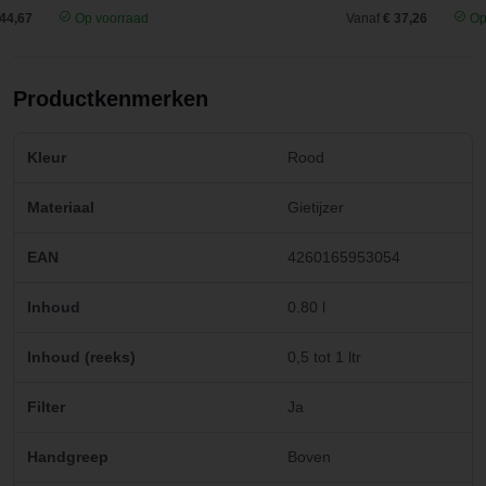
 44,67
Op voorraad
Vanaf
€ 37,26
Op
Productkenmerken
Kleur
Rood
Materiaal
Gietijzer
EAN
4260165953054
Inhoud
0.80 l
Inhoud (reeks)
0,5 tot 1 ltr
Filter
Ja
Handgreep
Boven