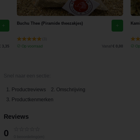
Buchu Thee (Piramide theezakjes)
Kami
(3)
€ 3,35
Op voorraad
Vanaf
€ 0,00
Op
Snel naar een sectie:
1. Productreviews
2. Omschrijving
3. Productkenmerken
Reviews
0
0 beoordeling(en)