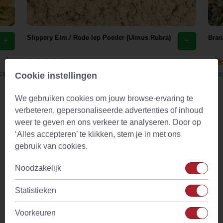
Slippery Elm / Rode Iep Poeder (Ulmus Rubra)
Bran
(29)
Cookie instellingen
€ 9,44
Op voorraad
Vanaf
€ 8,13
Op
We gebruiken cookies om jouw browse-ervaring te
Omschrijving
verbeteren, gepersonaliseerde advertenties of inhoud
weer te geven en ons verkeer te analyseren. Door op
Kambin theepot is een typisch Japanse theepot in een
‘Alles accepteren’ te klikken, stem je in met ons
authentieke stijl. De theepot is zorgvuldig met de hand
gebruik van cookies.
vervaardigd. De Kambin theepot 0.80 l in de kleur rood
Noodzakelijk
(Japans) heeft een inhoud van 0.80 liter. De theepot is
vervaardigd van gietijzer. De hoge kwaliteit gietijzer zorgt
Statistieken
ervoor dat de thee langer warm blijft. Doordat de
binnenzijde bovendien is geemailleerd blijft roest buiten de
Voorkeuren
theepot. Vanzelfsprekend wordt er een opmaat gemaakt