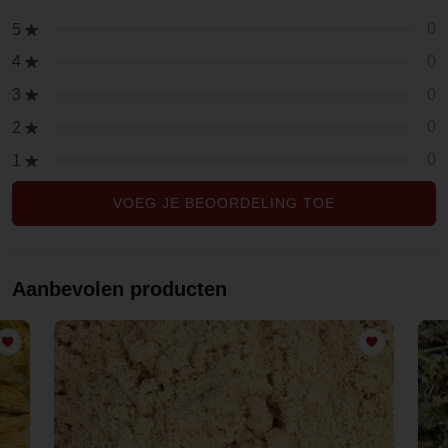
0
5
0
4
0
3
0
2
0
1
VOEG JE BEOORDELING TOE
Aanbevolen producten