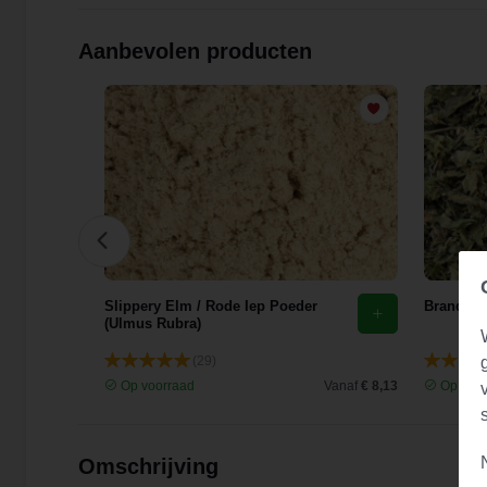
Aanbevolen producten
花)
Slippery Elm / Rode Iep Poeder
Brandnete
(Ulmus Rubra)
(29)
Vanaf
€ 9,44
Op voorraad
Vanaf
€ 8,13
Op voor
Omschrijving