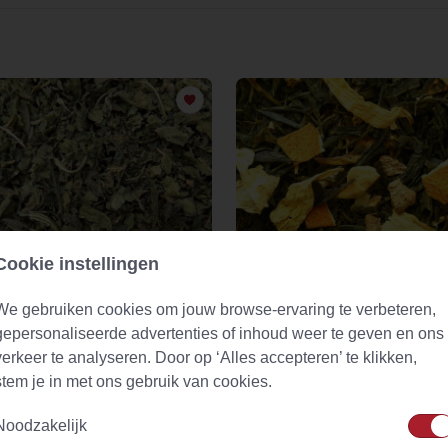
Cookie instellingen
lthee (urtica dioica)
Green Ginger Lemon Naturally
Splendid
We gebruiken cookies om jouw browse-ervaring te verbeteren,
gepersonaliseerde advertenties of inhoud weer te geven en ons
(33)
(24)
raad
Vanaf
€ 2,40
Op voorraad
V
verkeer te analyseren. Door op ‘Alles accepteren’ te klikken,
stem je in met ons gebruik van cookies.
Noodzakelijk