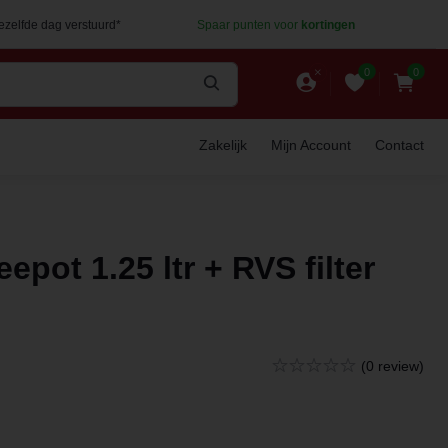
dezelfde dag verstuurd*
Spaar punten voor
kortingen
0
0
Zakelijk
Mijn Account
Contact
pot 1.25 ltr + RVS filter
(0 review)