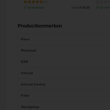
(1)
Vanaf
€ 44,70
Op voorraad
Vanaf
€ 55,85
Op voor
Productkenmerken
Kleur
Materiaal
EAN
Inhoud
Inhoud (reeks)
Filter
Handgreep