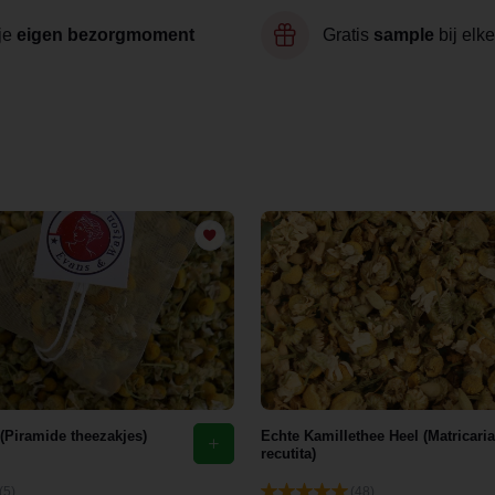
je
eigen bezorgmoment
Gratis
sample
bij elke
 (Piramide theezakjes)
Echte Kamillethee Heel (Matricaria
recutita)
(5)
(48)