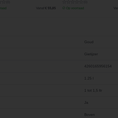
(0)
(0)
raad
Vanaf
€ 55,85
Op voorraad
Va
Goud
Gietijzer
4260165956154
1.25 l
1 tot 1,5 ltr
Ja
Boven