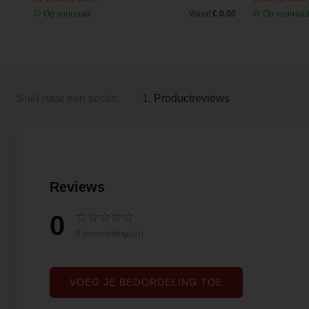
 3,35
Op voorraad
Vanaf
€ 0,00
Op voorraa
Snel naar een sectie:
1. Productreviews
Reviews
0
0 beoordeling(en)
VOEG JE BEOORDELING TOE