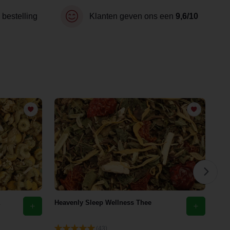
 bestelling
Klanten geven ons een
9,6/10
Heavenly Sleep Wellness Thee
Eld
(43)