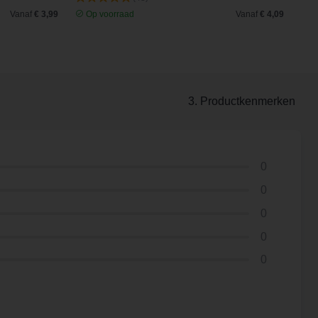
Vanaf
€ 3,99
Op voorraad
Vanaf
€ 4,09
O
3. Productkenmerken
0
0
0
0
0