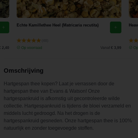
Echte Kamillethee Heel (Matricaria recutita)
Heav
(48)
€ 2,40
Op voorraad
Vanaf
€ 3,99
Op
Omschrijving
Hartgespan thee kopen? Laat je verrassen door de
hartgespan thee van Evans & Watson! Onze
hartgespankruid is afkomstig uit gecontroleerde wilde
collectie. Hartgespankruid is tijdens de bloei verzameld en
middels lucht gedroogd. Na het drogen is de
hartgespankruid gesneden. Onze hartgespan thee is 100%
natuurlijk en zonder toegevoegde stoffen.