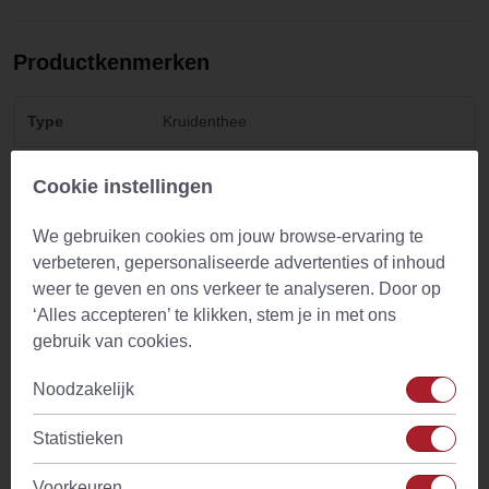
Productkenmerken
Type
Kruidenthee
Biologisch
Nee
Cookie instellingen
Hoeveelheid
1-2 tl
We gebruiken cookies om jouw browse-ervaring te
verbeteren, gepersonaliseerde advertenties of inhoud
Zettijd
8-10 min.
weer te geven en ons verkeer te analyseren. Door op
‘Alles accepteren’ te klikken, stem je in met ons
Temperatuur
100°C
gebruik van cookies.
water
Noodzakelijk
Ingredienten
Hartgespankruid Gesneden (Leonurus
cardiaca)
Statistieken
Cafeine
Geen
Voorkeuren