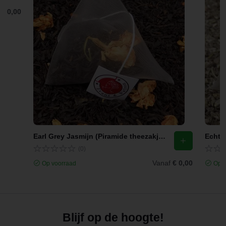
f
€ 0,00
Earl Grey Jasmijn (Piramide theezakjes)
Echte 
(0)
Vanaf
€ 0,00
Op voorraad
Op v
Blijf op de hoogte!