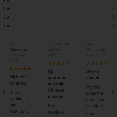
4
0
3
0
2
0
1
Door
Door
Wendy
Door
Aleksandr
op 2 feb
Melissa
op
op 13 mrt
2026
6 jan 2026
2026
Op
Sterke
Mij beste
aanraden
smaak
ervaring.
van mijn
Precies
Chinese
Beste
zoals het
masseur
kwaliteit. Ik
hoort. Hun
ben
Een
slachtproce
absoluut
heerlijke
s en