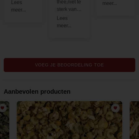
tevreden!
thee,niet te
opslagprakt
sterk van
ijken zijn
smaak.
erg goed.
Drink hier
zo'n 3
koppen per
dag van.
Perfect !
VOEG JE BEOORDELING TOE
Aanbevolen producten