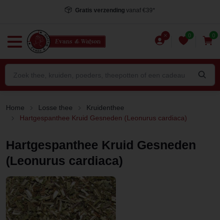
Voor 15.00 uur besteld
, dezelfde dag verstuurd*
0
0
Home
Losse thee
Kruidenthee
Hartgespanthee Kruid Gesneden (Leonurus cardiaca)
Hartgespanthee Kruid Gesneden
(Leonurus cardiaca)