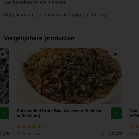
van bevallen of iets hiervoor.
Beperk inname tot maximaal 3 koppen per dag.
Vergelijkbare producten
Duizendblad Kruid Blad Gesneden (Achillea
Gemb
millefolium)
offic
(7)
€ 1,75
Op voorraad
Vanaf
€ 2,22
Op