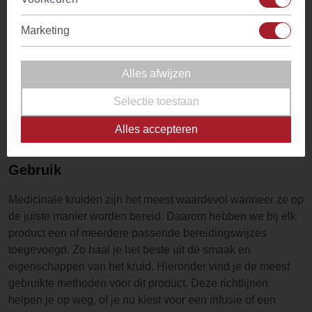
Melk
Zonder melk
Marketing
Waarschuwing
Beperk inname tot maximaal 3 koppen per
dag. Raadpleeg voor gebruik je dokter in
Alles afwijzen
geval van twijfel of in geval van
zwangerschap, borstvoeding, ziekte of
Selectie toestaan
medicijngebruik.
Alles accepteren
Gebruik
Medicinale kruiden zijn het meest waardevol wanneer ze op
de juiste manier worden bereid. Daarom hebben we bij elk
product een of meerdere passende bereidingswijzes
toegevoegd. Zo haal je het beste uit de smaak en
eigenschappen van het kruid. Hieronder vind je de meest
gebruikte methoden voor dit product. Deze richtlijnen
helpen je op weg, of je nu kiest voor een infusie of een