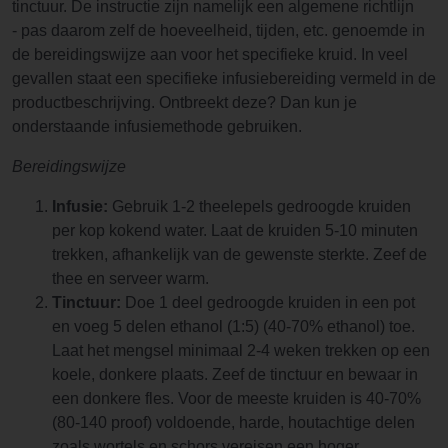
tinctuur. De instructie zijn namelijk een algemene richtlijn
- pas daarom zelf de hoeveelheid, tijden, etc. genoemde in
de bereidingswijze aan voor het specifieke kruid. In veel
gevallen staat een specifieke infusiebereiding vermeld in de
productbeschrijving. Ontbreekt deze? Dan kun je
onderstaande infusiemethode gebruiken.
Bereidingswijze
Infusie:
Gebruik 1-2 theelepels gedroogde kruiden
per kop kokend water. Laat de kruiden 5-10 minuten
trekken, afhankelijk van de gewenste sterkte. Zeef de
thee en serveer warm.
Tinctuur:
Doe 1 deel gedroogde kruiden in een pot
en voeg 5 delen ethanol (1:5) (40-70% ethanol) toe.
Laat het mengsel minimaal 2-4 weken trekken op een
koele, donkere plaats. Zeef de tinctuur en bewaar in
een donkere fles. Voor de meeste kruiden is 40-70%
(80-140 proof) voldoende, harde, houtachtige delen
zoals wortels en schors vereisen een hoger