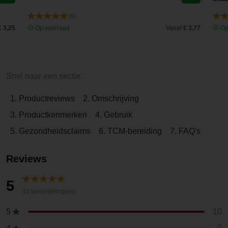
(8)
€ 3,25
Op voorraad
Vanaf
€ 3,77
Op
Snel naar een sectie:
1. Productreviews
2. Omschrijving
3. Productkenmerken
4. Gebruik
5. Gezondheidsclaims
6. TCM-bereiding
7. FAQ's
Reviews
5
10 beoordeling(en)
10
5
0