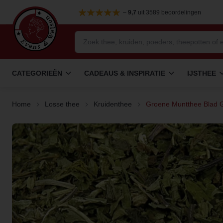
–
9,7
uit 3589 beoordelingen
CATEGORIEËN
CADEAUS & INSPIRATIE
IJSTHEE
Home
Losse thee
Kruidenthee
Groene Muntthee Blad 