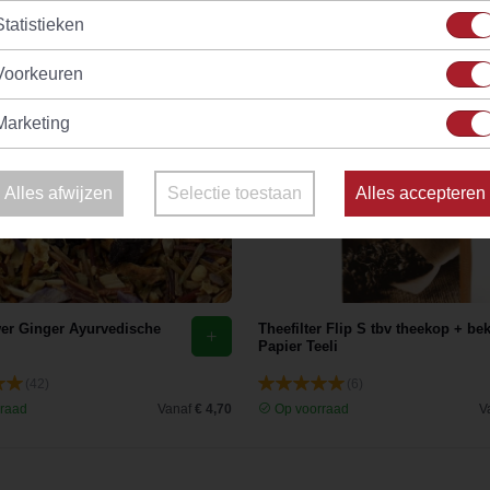
Statistieken
Voorkeuren
Marketing
Alles afwijzen
Selectie toestaan
Alles accepteren
wer Ginger Ayurvedische
Theefilter Flip S tbv theekop + be
Papier Teeli
(42)
(6)
raad
Vanaf
€ 4,70
Op voorraad
V