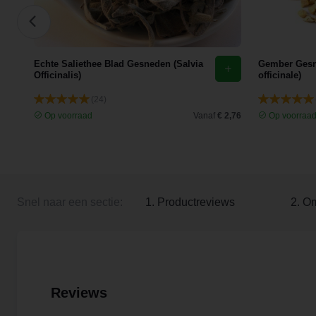
Echte Saliethee Blad Gesneden (Salvia
Gember Gesne
Officinalis)
officinale)
(24)
 0,00
Op voorraad
Vanaf
€ 2,76
Op voorraa
Snel naar een sectie:
1. Productreviews
2. O
Reviews