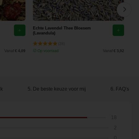
Echte Lavendel Thee Bloesem
Buc
(Lavandula)
(28)
Vanaf
€ 4,09
Op voorraad
Vanaf
€ 3,92
O
ik
5. De beste keuze voor mij
6. FAQ's
18
2
0