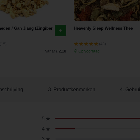
den / Gan Jiang (Zingiber
Heavenly Sleep Wellness Thee
(15)
(43)
d
Vanaf
€ 2,18
Op voorraad
mschrijving
3. Productkenmerken
4. Gebru
5
4
3