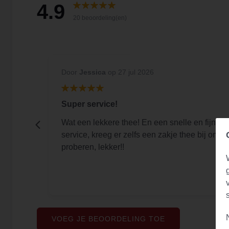
4.9
20 beoordeling(en)
Door
Jessica
op 27 jul 2026
Super service!
 customer
Wat een lekkere thee! En een snelle en fijne
service, kreeg er zelfs een zakje thee bij om te
proberen, lekker!!
VOEG JE BEOORDELING TOE