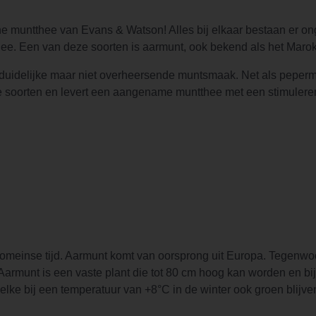
 muntthee van Evans & Watson! Alles bij elkaar bestaan er ong
thee. Een van deze soorten is aarmunt, ook bekend als het Mar
, duidelijke maar niet overheersende muntsmaak. Net als peperm
ste soorten en levert een aangename muntthee met een stimuler
omeinse tijd. Aarmunt komt van oorsprong uit Europa. Tegenwoo
armunt is een vaste plant die tot 80 cm hoog kan worden en bij 
ke bij een temperatuur van +8°C in de winter ook groen blijven.