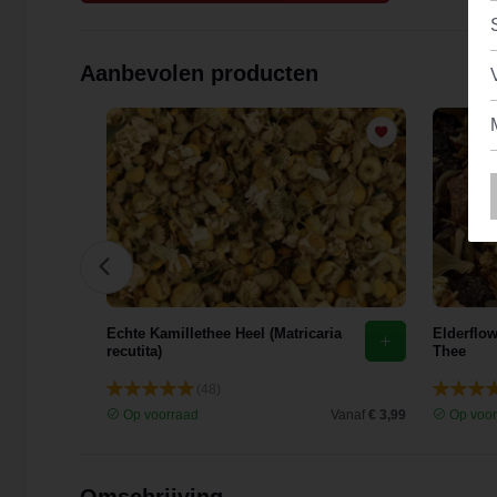
Aanbevolen producten
Echte Kamillethee Heel (Matricaria
Elderflo
recutita)
Thee
(48)
Vanaf
€ 3,80
Op voorraad
Vanaf
€ 3,99
Op voor
Omschrijving