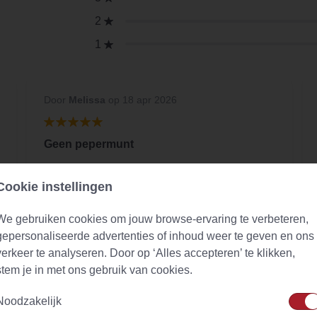
2
1
Door
Melissa
op 18 apr 2026
Geen pepermunt
Dat is geweldig, want soms zijn bedrijven
Cookie instellingen
nogal sluw. Maar deze kun je vertrouwen. Dat
is heel fijn om te weten. Heel goede Mentha
We gebruiken cookies om jouw browse-ervaring te verbeteren,
spicata.
gepersonaliseerde advertenties of inhoud weer te geven en ons
verkeer te analyseren. Door op ‘Alles accepteren’ te klikken,
stem je in met ons gebruik van cookies.
Noodzakelijk