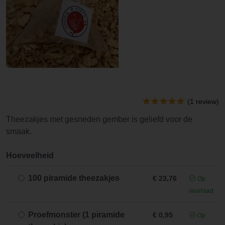
(1 review)
Theezakjes met gesneden gember is geliefd voor de
smaak.
Hoeveelheid
100 piramide theezakjes
€ 23,76
Op
voorraad
Proefmonster (1 piramide
€ 0,95
Op