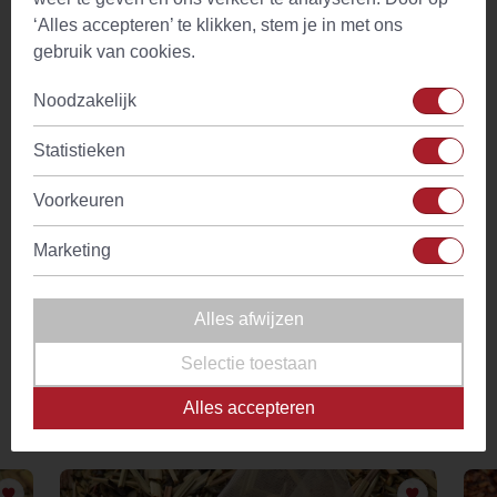
het kruid beïnvloedt de werking van het kruid.
‘Alles accepteren’ te klikken, stem je in met ons
Bovenstaande informatie bevat geen medische adviezen en
gebruik van cookies.
kan onvolledig zijn, raadpleeg je dokter in geval van twijfel
of in geval van zwangerschap, borstvoeding, ziekte of
Noodzakelijk
medicijngebruik. Evans & Watson is niet aansprakelijk voor
de resultaten van gemaakte keuzes op basis van
Statistieken
bovenstaande informatie.
Voorkeuren
Gember is een bloedverdunner. Gebruik vlak voor of na
gemberthee geen paracetamol of andere bloedverdunner.
Marketing
Niet gebruiken bij diabetes, hoge koorts, galstenen en
brandend maagzuur.
Alles afwijzen
Niet geschikt voor kinderen jonger dan 6 jaar.
Selectie toestaan
Alles accepteren
Vergelijkbare producten