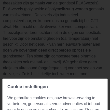
theezakjes zijn gemaakt van de grondstof PLA(-vezels).
PLA-vezels (polylactide of polymelkzuur) worden gemaakt
van maïszetmeel. De vezels zijn industrieel
composteerbaar, en kunnen dus na gebruik bij het GFT-
afval. Hier maakt de afvalverwerker weer compost van.
Theezakjes verteren echter niet in de eigen compostbak,
hiervoor zijn de omstandigheden (oa. temperatuur) niet
geschikt. Door het gebruik van hernieuwbare materialen
doen we bovendien geen direct beroep op fossiele
grondstoffen. Ten slotte zijn composteerbare piramide
theezakjes ook metaal- en lijmvrij. We gebruiken geen
nietje en ultrasound (hogefrequentie) voor het sealen van
de zakjes. Zo is het cirkeltje toch weer mooi rond!
Waarschuwing: Raadpleeg altijd een dokter in geval van
Cookie instellingen
twijfel
We gebruiken cookies om jouw browse-ervaring te
Ga je gedroogde gember kopen? Lees het volgende dan
verbeteren, gepersonaliseerde advertenties of inhoud
nog even aandachtig door. De ingenomen hoeveelheid van
weer te geven en ons verkeer te analyseren. Door op