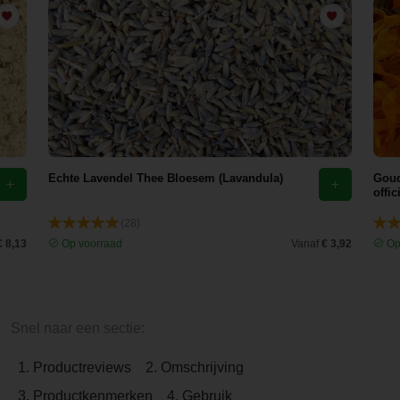
Echte Lavendel Thee Bloesem (Lavandula)
Goud
offic
(28)
€ 8,13
Op voorraad
Vanaf
€ 3,92
Op
Snel naar een sectie:
1. Productreviews
2. Omschrijving
3. Productkenmerken
4. Gebruik