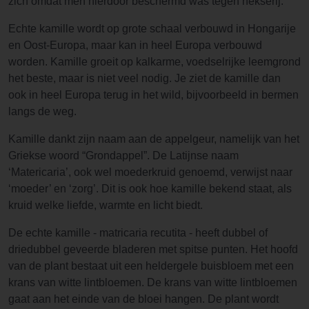
zich omdat men hierdoor beschermd was tegen hekserij.
Echte kamille wordt op grote schaal verbouwd in Hongarije
en Oost-Europa, maar kan in heel Europa verbouwd
worden. Kamille groeit op kalkarme, voedselrijke leemgrond
het beste, maar is niet veel nodig. Je ziet de kamille dan
ook in heel Europa terug in het wild, bijvoorbeeld in bermen
langs de weg.
Kamille dankt zijn naam aan de appelgeur, namelijk van het
Griekse woord “Grondappel”. De Latijnse naam
‘Matericaria’, ook wel moederkruid genoemd, verwijst naar
‘moeder’ en ‘zorg’. Dit is ook hoe kamille bekend staat, als
kruid welke liefde, warmte en licht biedt.
De echte kamille - matricaria recutita - heeft dubbel of
driedubbel geveerde bladeren met spitse punten. Het hoofd
van de plant bestaat uit een heldergele buisbloem met een
krans van witte lintbloemen. De krans van witte lintbloemen
gaat aan het einde van de bloei hangen. De plant wordt