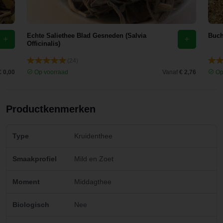
Echte Saliethee Blad Gesneden (Salvia
Buch
Officinalis)
(24)
€ 0,00
Op voorraad
Vanaf
€ 2,76
Op
Productkenmerken
Type
Kruidenthee
Smaakprofiel
Mild en Zoet
Moment
Middagthee
Biologisch
Nee