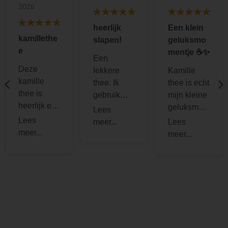
2026
heerlijk
Een klein
kamillethe
slapen!
geluksmo
e
mentje ☕️✨
Een
Deze
lekkere
Kamille
kamille
thee. Ik
thee is echt
thee is
gebruik
mijn kleine
heerlijk en
deze in
geluksmom
goed voor
combinatie
entje op de
een
met
dag ☕️✨.
rustgevend
heavenly
Zodra ik
e maag
sleep voor
een kopje
zeker als je
een
zet, voelt
last hebt
slaapwekk
alles
van [..].
end
meteen
reseltuaat.
rustiger. De
zachte,