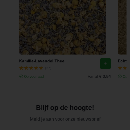
Kamille-Lavendel Thee
(27)
Vanaf
€ 3,84
Op voorraad
Op v
Blijf op de hoogte!
Meld je aan voor onze nieuwsbrief