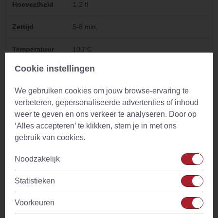
Hoeveelheid
1-2 tl
Zettijd
5-8 min.
Temperatuur
100°C
water
Cookie instellingen
Drinkadvies
Geschikt voor gehele dag. Bijzonder lekker
We gebruiken cookies om jouw browse-ervaring te
voor het slapen gaan
verbeteren, gepersonaliseerde advertenties of inhoud
weer te geven en ons verkeer te analyseren. Door op
Ingredienten
Kamille (Matricaria recutita)
‘Alles accepteren’ te klikken, stem je in met ons
Land
Egypte
gebruik van cookies.
Noodzakelijk
Kenmerken
Heerlijke zachte en zonnige smaak
Statistieken
Tijdstip
Theetijd en avond
Voorkeuren
Cafeine
Geen