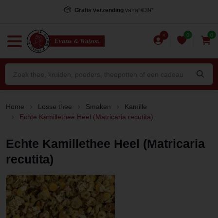
Voor 15.00 uur besteld
, dezelfde dag verstuurd*
0
0
Home
Losse thee
Smaken
Kamille
Echte Kamillethee Heel (Matricaria recutita)
Echte Kamillethee Heel (Matricaria
recutita)