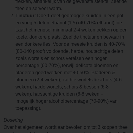
trekken, afhankelijk van de gewenste sterkte. Zeef de
thee en serveer warm.
Tinctuur:
Doe 1 deel gedroogde kruiden in een pot
en voeg 5 delen ethanol (1:5) (40-70% ethanol) toe.
Laat het mengsel minimaal 2-4 weken trekken op een
koele, donkere plaats. Zeef de tinctuur en bewaar in
een donkere fles. Voor de meeste kruiden is 40-70%
(80-140 proof) voldoende, harde, houtachtige delen
zoals wortels en schors vereisen een hoger
percentage (60-70%), terwijl delicate bloemen en
bladeren goed werken met 40-50%. Bladeren &
bloemen (2-4 weken), zachte wortels & schors (4-6
weken), harde wortels, schors & bessen (6-8
weken), harsachtige kruiden (6-8 weken –
mogelijk hoger alcoholpercentage (70-90%) van
toepassing).
Dosering
Over het algemeen wordt aanbevolen om tot 3 koppen thee