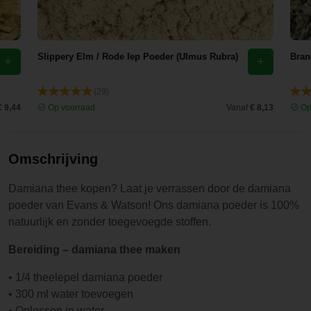
deze site.
Ik heb
zojuist mijn
Slippery Elm / Rode Iep Poeder (Ulmus Rubra)
Bran
bestelling
opgehaald
en de
(29)
€ 9,44
Op voorraad
Vanaf
€ 8,13
Op
eerste
indruk is
goed.
Omschrijving
Damiana thee kopen? Laat je verrassen door de damiana
poeder van Evans & Watson! Ons damiana poeder is 100%
natuurlijk en zonder toegevoegde stoffen.
Bereiding – damiana thee maken
• 1/4 theelepel damiana poeder
• 300 ml water toevoegen
• Oplossen in water