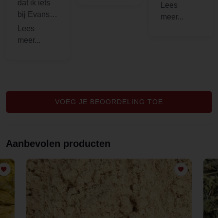
dat ik iets
2 hours if
bij Evans &
used as a
Watson Tea
tea
Company
heb
besteld. De
aanleiding
is dat ik
damiana
VOEG JE BEOORDELING TOE
niet als
capsule
wilde
Aanbevolen producten
hebben,
maar als
poeder. Na
een
zoektocht
kwam ik
terecht op