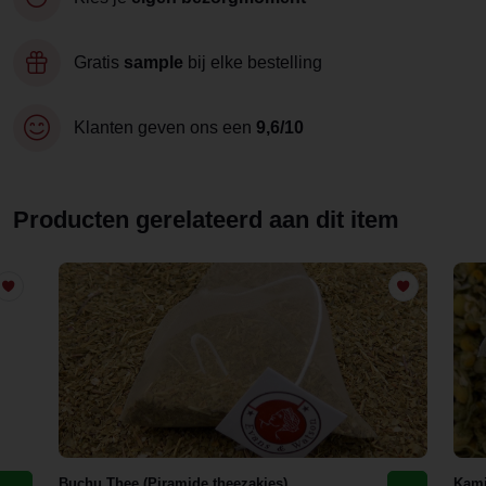
Gratis
sample
bij elke bestelling
Klanten geven ons een
9,6/10
Producten gerelateerd aan dit item
Buchu Thee (Piramide theezakjes)
Kami