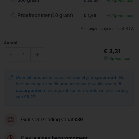
500 gram
€ 20,30
Op voorraad
Proefmonster (10 gram)
€ 1,69
Op voorraad
Alle prijzen zijn inclusief BTW.
Aantal
€ 3,31
Op voorraad
Door dit product te kopen verzamel je
1 spaarpunt
. Na
het toevoegen van dit product bevat je winkelwagen
9
spaarpunten
die omgezet kunnen worden in een korting
van
€0,27
.
Gratis verzending vanaf
€39
Kies je
eigen bezorgmoment