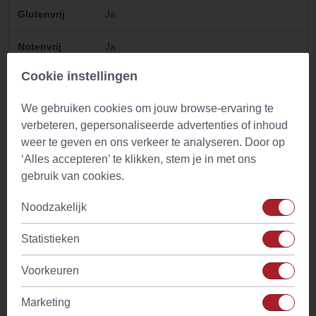
Glutenvrij
Ja
Notenvrij
Ja
Cookie instellingen
Lactosevrij
Ja
We gebruiken cookies om jouw browse-ervaring te
Vrij van
Ja
verbeteren, gepersonaliseerde advertenties of inhoud
geraffineerde
suikers
weer te geven en ons verkeer te analyseren. Door op
‘Alles accepteren’ te klikken, stem je in met ons
Natuurlijke
Ja
gebruik van cookies.
ingredienten
Noodzakelijk
Waarschuwing
Niet gebruiken bij aandoeningen aan de
lever of urinewegen. Bij diabetes type 1 en
Statistieken
2 alleen gebruiken in overleg met een arts.
Voorkeuren
Marketing
Gebruik