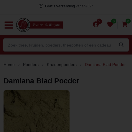
Voor 15.00 uur besteld
, dezelfde dag verstuurd*
0
0
Home
Poeders
Kruidenpoeders
Damiana Blad Poeder
Damiana Blad Poeder