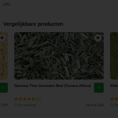
arts.
Vergelijkbare producten
Damiana Thee Gesneden Blad (Turnera diffusa)
Alfa
(12)
€ 1,57
Op voorraad
Vanaf
€ 3,23
Op