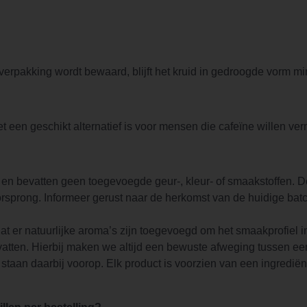
e verpakking wordt bewaard, blijft het kruid in gedroogde vorm 
et een geschikt alternatief is voor mensen die cafeïne willen ve
n bevatten geen toegevoegde geur-, kleur- of smaakstoffen. Deze
rsprong. Informeer gerust naar de herkomst van de huidige batc
at er natuurlijke aroma’s zijn toegevoegd om het smaakprofiel 
vatten. Hierbij maken we altijd een bewuste afweging tussen een
t staan daarbij voorop. Elk product is voorzien van een ingredi