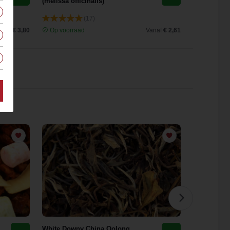
(melissa officinalis)
(17)
anaf
€ 3,80
Op voorraad
Vanaf
€ 2,61
Op voorra
White Downy China Oolong
Green Deto