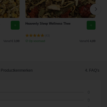
Heavenly Sleep Wellness Thee
Eld
(43)
Vanaf
€ 3,99
Op voorraad
Vanaf
€ 4,09
O
. Productkenmerken
4. FAQ's
0
0