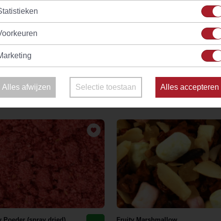
Splendid
Statistieken
(33)
(24)
raad
Vanaf
€ 2,40
Op voorraad
V
Voorkeuren
Marketing
Alles afwijzen
Selectie toestaan
Alles accepteren
 Poeder (spray dried)
Fruity Marshmallow