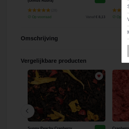
(Ulmus Rubra)
(28)
Vanaf
€ 9,44
Op voorraad
Vanaf
€ 8,13
Op voor
Omschrijving
Vergelijkbare producten
Sunny Peachy Cranberry
Cranberry