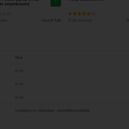
um corymbosum)
(0)
(9)
raad
Vanaf
€ 7,02
Op voorraad
V
Nee
n.v.t.
n.v.t.
n.v.t.
cranberry's, rietsuiker, zonnebloempitolie