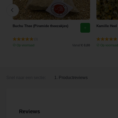
Buchu Thee (Piramide theezakjes)
Kamille Heel
(3)
 3,35
Op voorraad
Vanaf
€ 0,00
Op voorraa
Snel naar een sectie:
1. Productreviews
Reviews