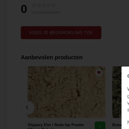
0
0 beoordeling(en)
VOEG JE BEOORDELING TOE
Aanbevolen producten
花)
Slippery Elm / Rode Iep Poeder
Brandnete