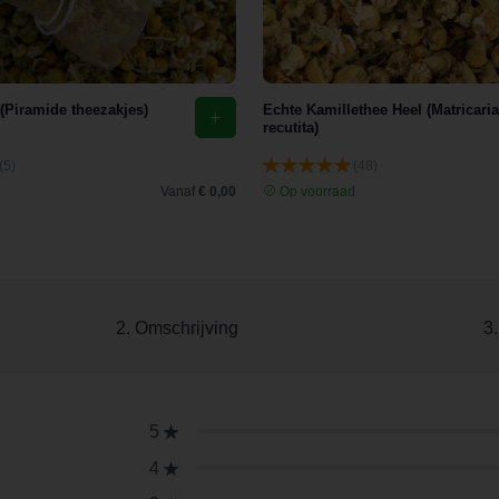
 (Piramide theezakjes)
Echte Kamillethee Heel (Matricaria
recutita)
(5)
(48)
d
Vanaf
€ 0,00
Op voorraad
2. Omschrijving
3
5
4