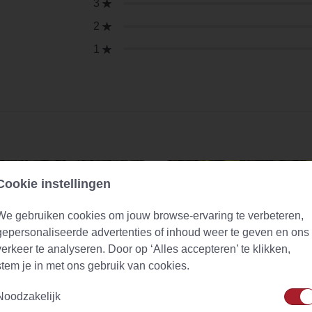
3
2
1
Cookie instellingen
We gebruiken cookies om jouw browse-ervaring te verbeteren,
gepersonaliseerde advertenties of inhoud weer te geven en ons
verkeer te analyseren. Door op ‘Alles accepteren’ te klikken,
stem je in met ons gebruik van cookies.
Noodzakelijk
lthee (urtica dioica)
Green Ginger Lemon Naturally