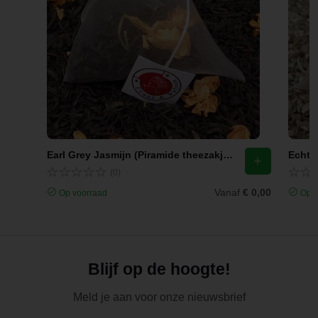
Earl Grey Jasmijn (Piramide theezakjes)
Echte 
(0)
Vanaf
€ 0,00
Op voorraad
Op v
Blijf op de hoogte!
Meld je aan voor onze nieuwsbrief