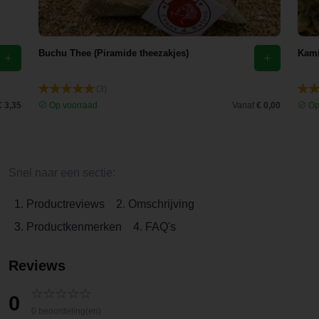
Buchu Thee (Piramide theezakjes)
Kami
(3)
€ 3,35
Op voorraad
Vanaf
€ 0,00
Op
Snel naar een sectie:
1. Productreviews
2. Omschrijving
3. Productkenmerken
4. FAQ's
Reviews
0
0 beoordeling(en)