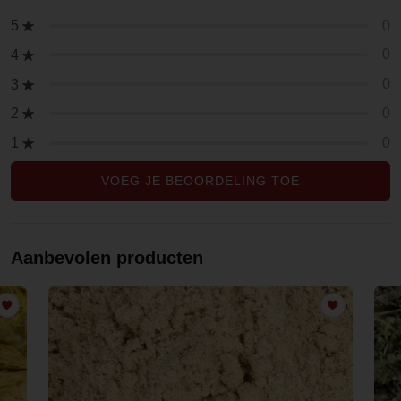
0
5
0
4
0
3
0
2
0
1
VOEG JE BEOORDELING TOE
Aanbevolen producten