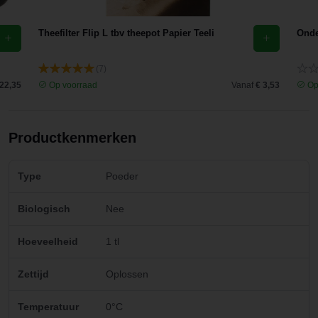
Theefilter Flip L tbv theepot Papier Teeli
Onde
(7)
 22,35
Op voorraad
Vanaf
€ 3,53
Op
Productkenmerken
Type
Poeder
Biologisch
Nee
Hoeveelheid
1 tl
Zettijd
Oplossen
Temperatuur
0°C