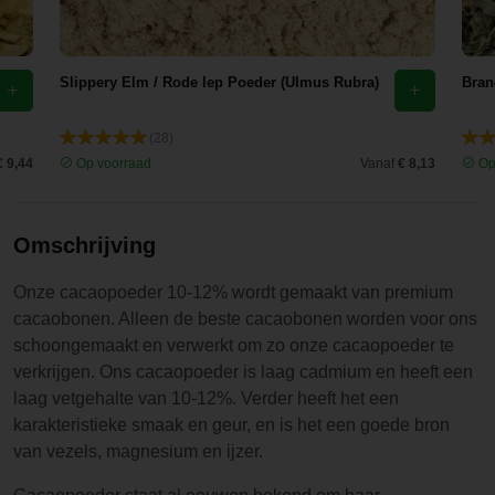
Slippery Elm / Rode Iep Poeder (Ulmus Rubra)
Bran
(28)
€ 9,44
Op voorraad
Vanaf
€ 8,13
Op
Omschrijving
Onze cacaopoeder 10-12% wordt gemaakt van premium
cacaobonen. Alleen de beste cacaobonen worden voor ons
schoongemaakt en verwerkt om zo onze cacaopoeder te
verkrijgen. Ons cacaopoeder is laag cadmium en heeft een
laag vetgehalte van 10-12%. Verder heeft het een
karakteristieke smaak en geur, en is het een goede bron
van vezels, magnesium en ijzer.