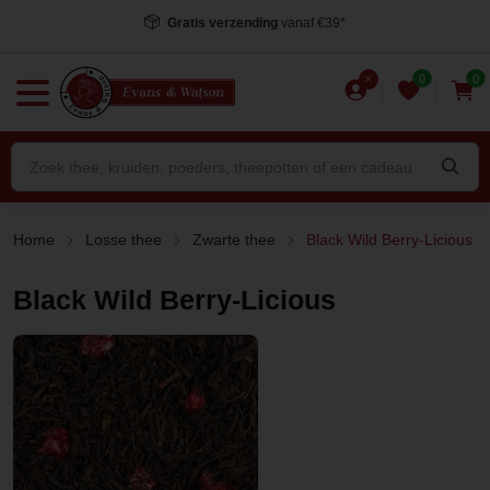
Gratis verzending
vanaf €39*
0
0
Home
Losse thee
Zwarte thee
Black Wild Berry-Licious
Black Wild Berry-Licious