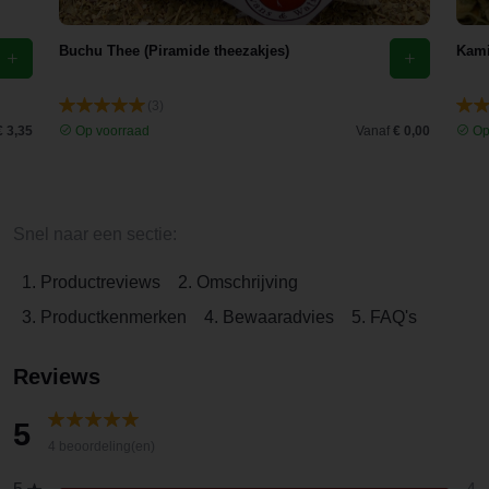
Buchu Thee (Piramide theezakjes)
Kami
(3)
€ 3,35
Op voorraad
Vanaf
€ 0,00
Op
Snel naar een sectie:
1. Productreviews
2. Omschrijving
3. Productkenmerken
4. Bewaaradvies
5. FAQ's
Reviews
5
4 beoordeling(en)