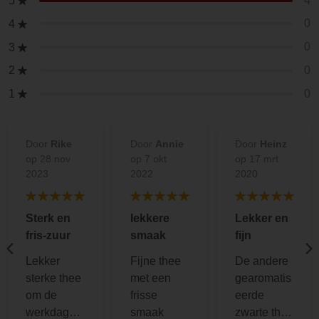
4
5
0
4
0
3
0
2
0
1
Door
Rike
Door
Annie
Door
Heinz
op 28 nov
op 7 okt
op 17 mrt
2023
2022
2020
Sterk en
lekkere
Lekker en
fris-zuur
smaak
fijn
Lekker
Fijne thee
De andere
sterke thee
met een
gearomatis
om de
frisse
eerde
werkdag
smaak
zwarte thee