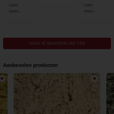
mee te
is erg
beginnen,
lekker, fijn
met een
en niet
lekkere
overdreven
friszurige
geparfume
kersensma
erd!
ak eraan
VOEG JE BEOORDELING TOE
Aanbevolen producten