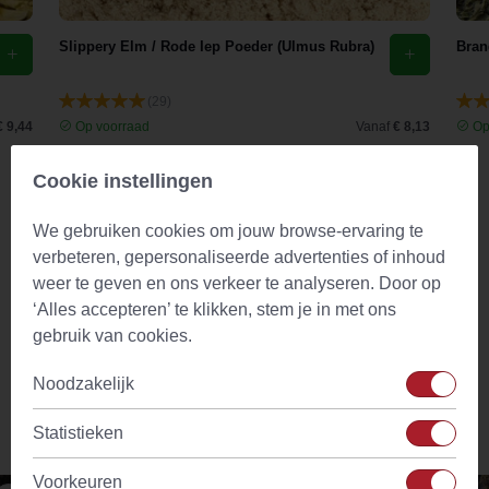
Slippery Elm / Rode Iep Poeder (Ulmus Rubra)
Bran
(29)
€ 9,44
Op voorraad
Vanaf
€ 8,13
Op
Cookie instellingen
Omschrijving
We gebruiken cookies om jouw browse-ervaring te
Gearomatiseerde zwarte thee met stukjes kersen en een
verbeteren, gepersonaliseerde advertenties of inhoud
duidelijke wilde kersensmaak. Voor deze heerlijke zwarte
weer te geven en ons verkeer te analyseren. Door op
thee hebben we een mooie melange van zwarte thee uit
‘Alles accepteren’ te klikken, stem je in met ons
Ceylon, Zuid India en China, kracht bij gezet met stukjes
gebruik van cookies.
(zure) kers.
Noodzakelijk
Statistieken
Vergelijkbare producten
Voorkeuren