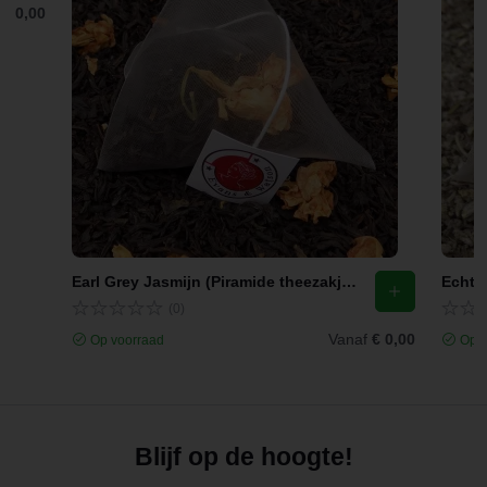
f
€ 0,00
Earl Grey Jasmijn (Piramide theezakjes)
Echte 
(0)
Vanaf
€ 0,00
Op voorraad
Op v
Blijf op de hoogte!