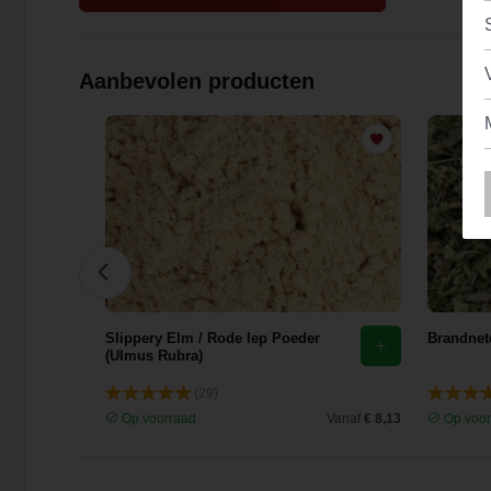
Aanbevolen producten
花)
Slippery Elm / Rode Iep Poeder
Brandnete
(Ulmus Rubra)
(29)
Vanaf
€ 9,44
Op voorraad
Vanaf
€ 8,13
Op voor