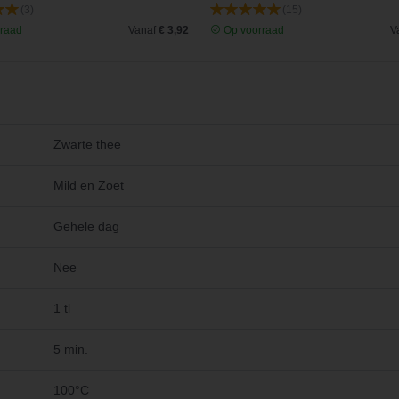
(3)
(15)
raad
Vanaf
€ 3,92
Op voorraad
V
Zwarte thee
Mild en Zoet
Gehele dag
Nee
1 tl
5 min.
100°C