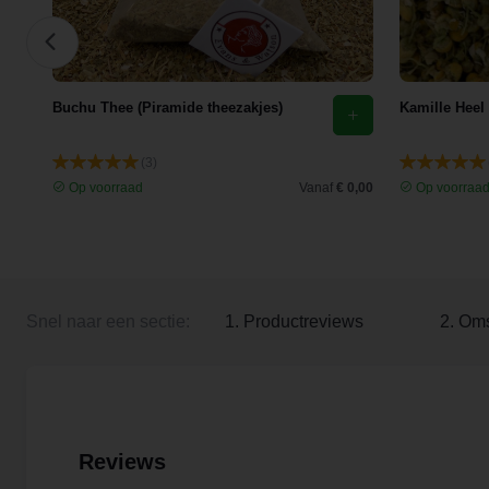
Buchu Thee (Piramide theezakjes)
Kamille Heel
(3)
 3,35
Op voorraad
Vanaf
€ 0,00
Op voorraa
Snel naar een sectie:
1. Productreviews
2. Oms
Reviews