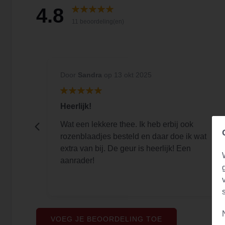
4.8
11 beoordeling(en)
Door
Sandra
op 13 okt 2025
Heerlijk!
Wat een lekkere thee. Ik heb erbij ook
rozenblaadjes besteld en daar doe ik wat
extra van bij. De geur is heerlijk! Een
aanrader!
VOEG JE BEOORDELING TOE