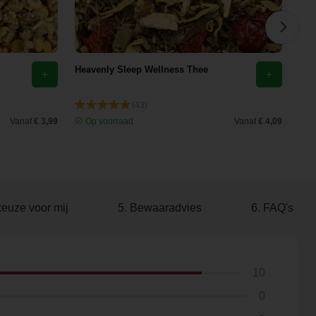
Heavenly Sleep Wellness Thee
Eld
(43)
Vanaf
€ 3,99
Op voorraad
Vanaf
€ 4,09
O
keuze voor mij
5. Bewaaradvies
6. FAQ's
10
0