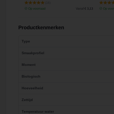
(16)
Vanaf
€ 4,15
Op voorraad
Vanaf
€ 3,13
Op voor
Productkenmerken
Type
Smaakprofiel
Moment
Biologisch
Hoeveelheid
Zettijd
Temperatuur water