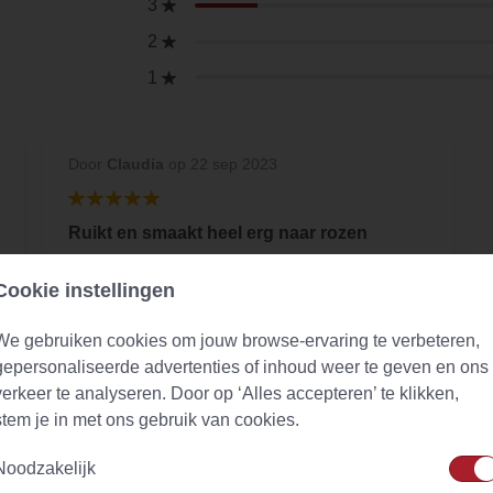
3
2
1
Door
Claudia
op 22 sep 2023
Ruikt en smaakt heel erg naar rozen
Helaas, ik hou er niet van. Je probeert eens
Cookie instellingen
wat, en soms valt het tegen. Maar als je van
de smaak van rozen houdt, dan moet je deze
We gebruiken cookies om jouw browse-ervaring te verbeteren,
thee hebben!
gepersonaliseerde advertenties of inhoud weer te geven en ons
verkeer te analyseren. Door op ‘Alles accepteren’ te klikken,
stem je in met ons gebruik van cookies.
Noodzakelijk