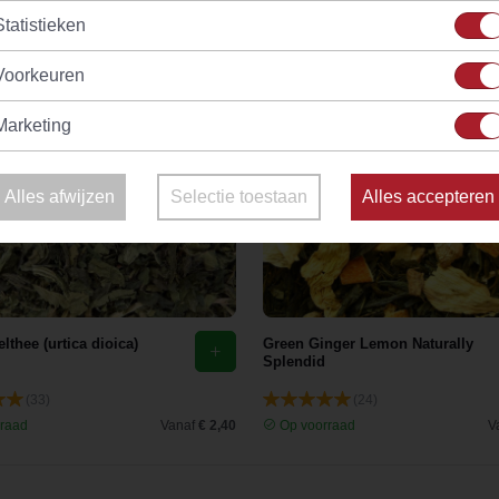
Statistieken
Voorkeuren
Marketing
Alles afwijzen
Selectie toestaan
Alles accepteren
lthee (urtica dioica)
Green Ginger Lemon Naturally
Splendid
(33)
(24)
raad
Vanaf
€ 2,40
Op voorraad
V