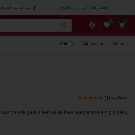
dezelfde dag verstuurd*
Spaar punten voor
kortingen
0
0
Zakelijk
Mijn Account
Contact
e
(11 reviews)
 waarvan de geur alleen al de thee noemenswaardig maakt.