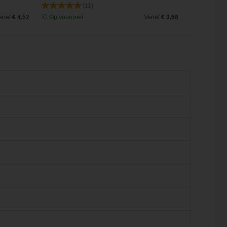
(11)
anaf
€ 4,52
Op voorraad
Vanaf
€ 3,66
Op voorra