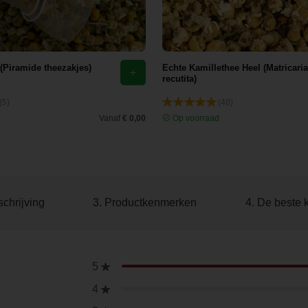
 (Piramide theezakjes)
Echte Kamillethee Heel (Matricaria
recutita)
(5)
(48)
d
Vanaf
€ 0,00
Op voorraad
chrijving
3. Productkenmerken
4. De beste 
5
4