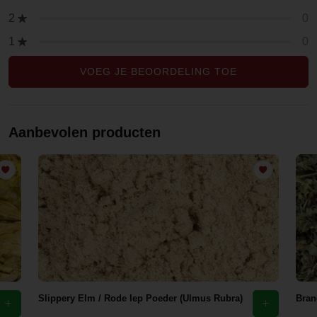
0
2
0
1
VOEG JE BEOORDELING TOE
Aanbevolen producten
Slippery Elm / Rode Iep Poeder (Ulmus Rubra)
Bran