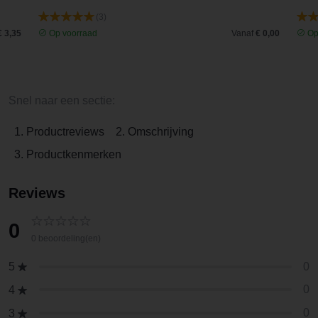
(3)
€ 3,35
Op voorraad
Vanaf
€ 0,00
Op
Snel naar een sectie:
1. Productreviews
2. Omschrijving
3. Productkenmerken
Reviews
0
0 beoordeling(en)
0
5
0
4
0
3