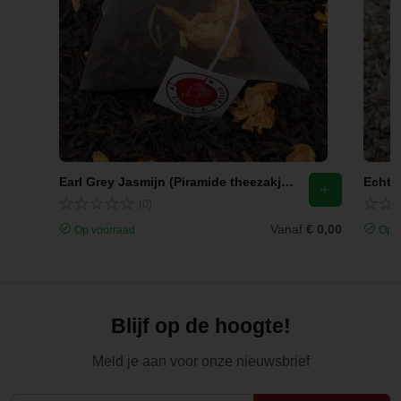
Earl Grey Jasmijn (Piramide theezakjes)
Echte 
(0)
Vanaf
€ 0,00
Op voorraad
Op v
Blijf op de hoogte!
Meld je aan voor onze nieuwsbrief