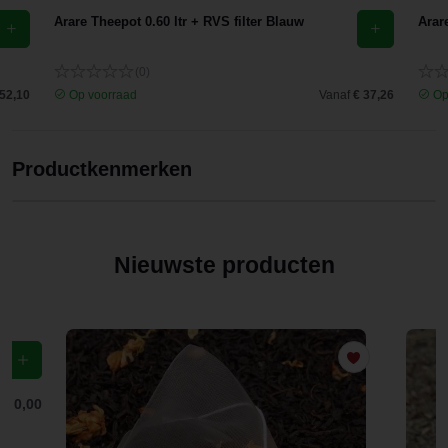
Arare Theepot 0.60 ltr + RVS filter Blauw
Arar
(0)
 52,10
Op voorraad
Vanaf
€ 37,26
Op
Productkenmerken
Nieuwste producten
f
€ 0,00