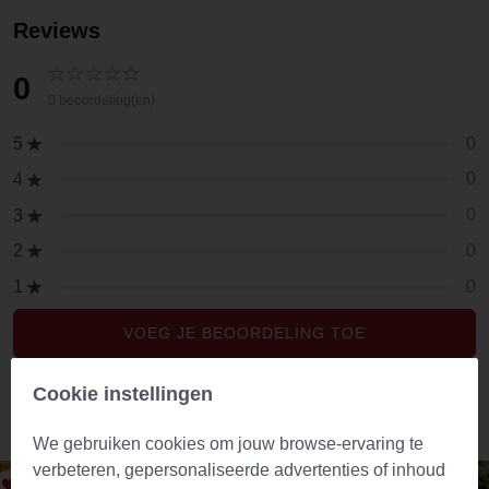
Reviews
0
0 beoordeling(en)
0
5
0
4
0
3
0
2
0
1
VOEG JE BEOORDELING TOE
Cookie instellingen
Aanbevolen producten
We gebruiken cookies om jouw browse-ervaring te
verbeteren, gepersonaliseerde advertenties of inhoud