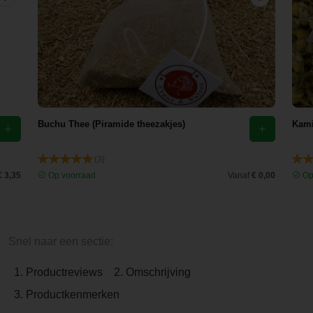
Buchu Thee (Piramide theezakjes)
Kami
(3)
€ 3,35
Op voorraad
Vanaf
€ 0,00
Op
Snel naar een sectie:
1. Productreviews
2. Omschrijving
3. Productkenmerken