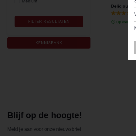
Medium
Delicious S
FILTER RESULTATEN
Op voorraa
KENNISBANK
Blijf op de hoogte!
Meld je aan voor onze nieuwsbrief