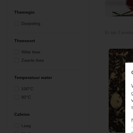
Theeregio
Darjeeling
Er zijn 2 produ
Theesoort
Witte thee
Zwarte thee
Temperatuur water
100°C
80°C
Cafeine
Laag