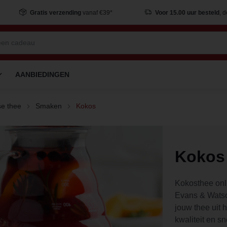
Gratis verzending
vanaf €39*
Voor 15.00 uur besteld
, 
AANBIEDINGEN
e thee
Smaken
Kokos
Kokos
Kokosthee onl
Evans & Watso
jouw thee uit h
kwaliteit en sn