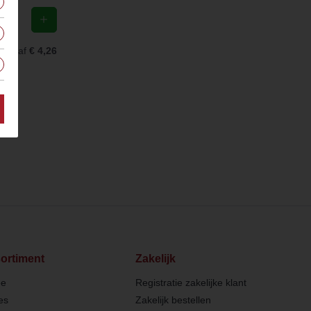
Vanaf
€ 4,26
ortiment
Zakelijk
ee
Registratie zakelijke klant
es
Zakelijk bestellen