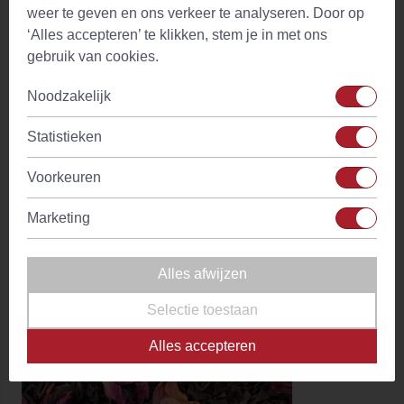
weer te geven en ons verkeer te analyseren. Door op
‘Alles accepteren’ te klikken, stem je in met ons
gebruik van cookies.
Noodzakelijk
Statistieken
Voorkeuren
Marketing
Assam Koomsong TGFOP I
(10)
Alles afwijzen
Vanaf
€ 3,59
Op voorraad
Selectie toestaan
Alles accepteren