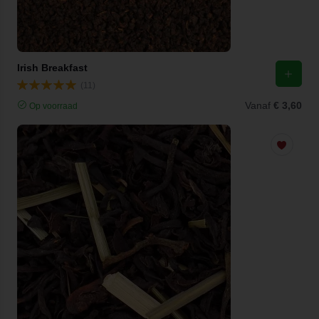
Irish Breakfast
(11)
Vanaf
€ 3,60
Op voorraad