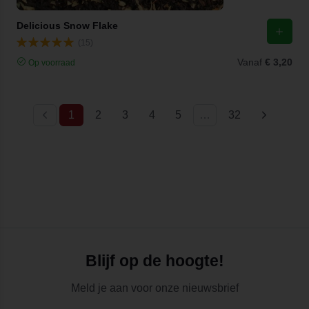
Delicious Snow Flake
(15)
Vanaf
€ 3,20
Op voorraad
(current)
1
2
3
4
5
…
32
Blijf op de hoogte!
Meld je aan voor onze nieuwsbrief