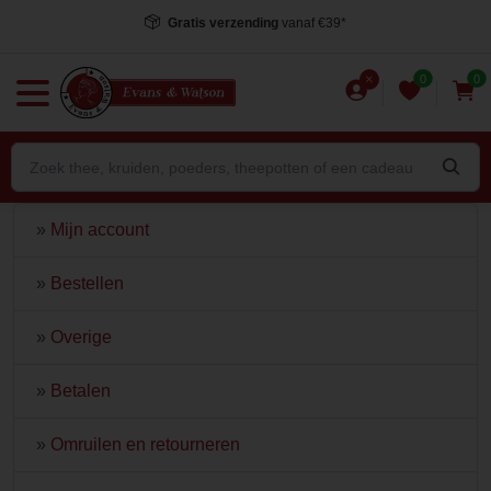
Gratis verzending
vanaf €39*
0
0
»
Mijn account
»
Bestellen
»
Overige
»
Betalen
»
Omruilen en retourneren