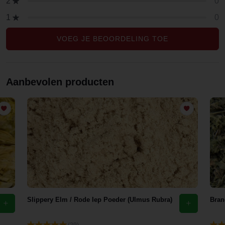
0
2
0
1
VOEG JE BEOORDELING TOE
Aanbevolen producten
Slippery Elm / Rode Iep Poeder (Ulmus Rubra)
Bran