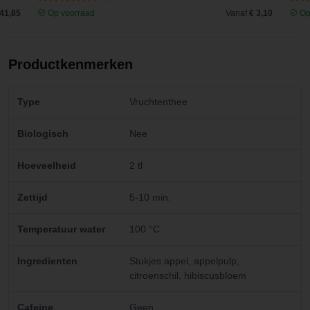
 41,85
Op voorraad
Vanaf
€ 3,10
Op
Productkenmerken
Type
Vruchtenthee
Biologisch
Nee
Hoeveelheid
2 tl
Zettijd
5-10 min.
Temperatuur water
100 °C
Ingredienten
Stukjes appel, appelpulp,
citroenschil, hibiscusbloem
Cafeine
Geen