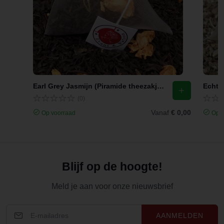
Earl Grey Jasmijn (Piramide theezakjes)
Echte 
(0)
Vanaf
€ 0,00
Op voorraad
Op v
Blijf op de hoogte!
Meld je aan voor onze nieuwsbrief
AANMELDEN