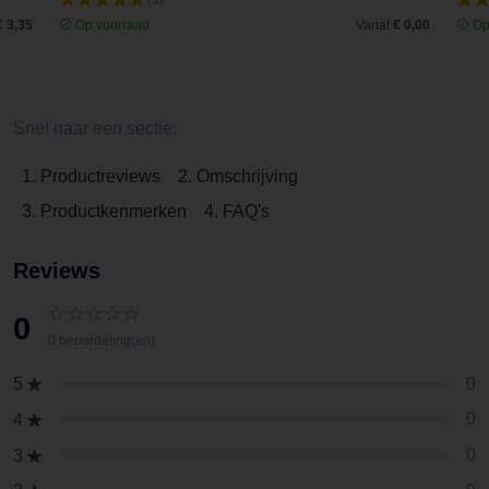
(3)
€ 3,35
Op voorraad
Vanaf
€ 0,00
Op
Snel naar een sectie:
1. Productreviews
2. Omschrijving
3. Productkenmerken
4. FAQ's
Reviews
0
0 beoordeling(en)
0
5
0
4
0
3