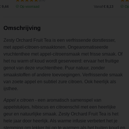
(29)
€ 9,44
Op voorraad
Vanaf
€ 8,13
Op
Omschrijving
Zesty Orchard Fruit Tea is een verfrissende dorstlesser,
met appel-citroen-smaaktonen. Ongearomatiseerde
vruchtenthee met appel-citroensmaak met frisse smaak. Of
het nu warm of koud wordt geserveerd: ervaar het fruitige
genot van deze vruchtenthee. Puur natuur, zonder
smaakstoffen of andere toevoegingen. Verfrissende smaak
van zoete appel en subtiel zure citroen. Ook heerlijk als
ijsthee.
Appel x citroen
- een aromatisch samenspel van
appelstukjes, hibiscus en citroenschil met een heerlijke
geur en natuurlijke smaak. Zesty Orchard Fruit Tea is het
hele jaar door heerlijk. Als warme infusie verbetert het je
stemming om lekker bij op te warmen als het buiten koud en