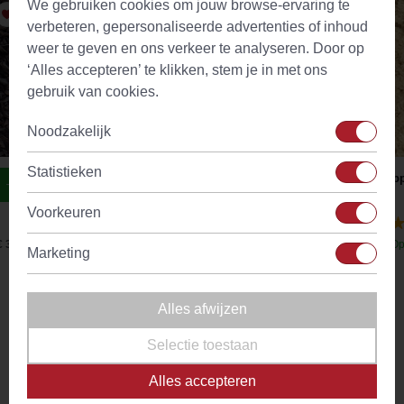
We gebruiken cookies om jouw browse-ervaring te
dergelijke
verbeteren, gepersonaliseerde advertenties of inhoud
wel
weer te geven en ons verkeer te analyseren. Door op
gebeurt.
‘Alles accepteren’ te klikken, stem je in met ons
gebruik van cookies.
Noodzakelijk
Statistieken
Elderflower Ginger Ayurvedische Thee
Slip
Voorkeuren
(42)
€ 3,38
Op voorraad
Vanaf
€ 4,70
Op
Marketing
Alles afwijzen
Omschrijving
Selectie toestaan
Teeli Theefilters worden gemaakt van abaca pulp. cellulose
en vezels voor true-flavor filter. De theefilters zijn chlorine-
Alles accepteren
vrij gebleekt en door de natuur natuurlijk afbreekbaar.