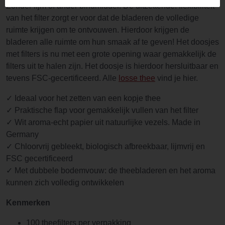
Zonder lijm of ander bindmiddel. De uitzettende. flexibiliteit
van het filter zorgt er voor dat de bladeren de volledige
ruimte krijgen om te ontvouwen. Hierdoor krijgen de
bladeren alle ruimte om hun smaak af te geven! Het doosjes
met filters is nu met een grote opening waar gemakkelijk de
filters uit te halen zijn. Het doosje is hierdoor hersluitbaar en
tevens FSC-gecertificeerd. Alle
losse thee
vind je hier.
✓ Ideaal voor het zetten van een kopje thee
✓ Praktische flap voor gemakkelijk vullen van het filter
✓ Wit aroma-echt papier uit natuurlijke vezels. Made in
Germany
✓ Chloorvrij gebleekt, biologisch afbreekbaar, lijmvrij en
FSC gecertificeerd
✓ Met dubbele bodemvouw: de theebladeren en het aroma
kunnen zich volledig ontwikkelen
Kenmerken
100 theefilters per verpakking