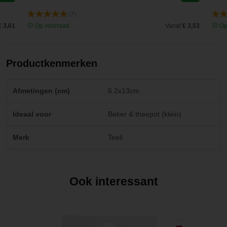
(7)
€ 3,61
Op voorraad
Vanaf
€ 3,53
Op
Productkenmerken
Afmetingen (cm)
6.2x13cm
Ideaal voor
Beker & theepot (klein)
Merk
Teeli
Ook interessant