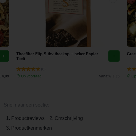
Theefilter Flip S tbv theekop + beker Papier
Gree
Teeli
(6)
€ 4,09
Op voorraad
Vanaf
€ 3,35
Op
Snel naar een sectie:
1. Productreviews
2. Omschrijving
3. Productkenmerken