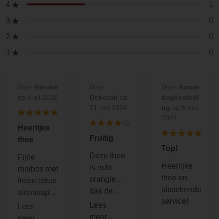
1
4
0
3
0
2
0
1
Door
Nienke
Door
Door
Amare
op 8 jul 2026
Deborah
op
dagbestedi
21 mrt 2024
ng
op 5 dec
2021
Heerlijke
Fruitig
thee
Top!
Deze thee
Fijne
Heerlijke
is echt
rooibos met
thee en
orangie…
frisse citrus
uitstekende
das de
sinaasappe
service!
bedoeling
l.
en dat krijg