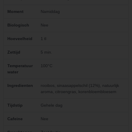
Moment
Namiddag
Biologisch
Nee
Hoeveelheid
1 tl
Zettijd
5 min.
Temperatuur
100°C
water
Ingredienten
rooibos, sinaasappelschil (12%), natuurlijk
aroma, citroengras, korenbloembloesem
Tijdstip
Gehele dag
Cafeine
Nee