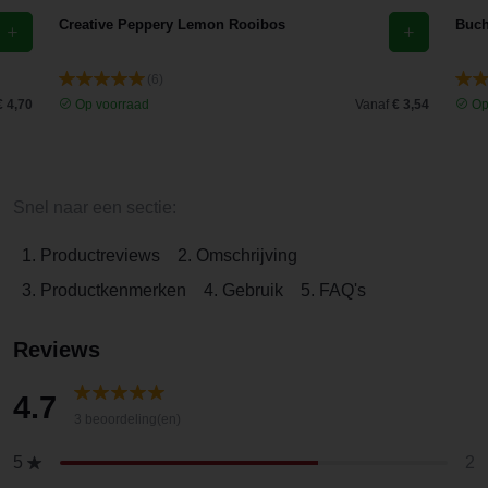
Creative Peppery Lemon Rooibos
Buch
(6)
€ 4,70
Op voorraad
Vanaf
€ 3,54
Op
Snel naar een sectie:
1. Productreviews
2. Omschrijving
3. Productkenmerken
4. Gebruik
5. FAQ's
Reviews
4.7
3 beoordeling(en)
2
5