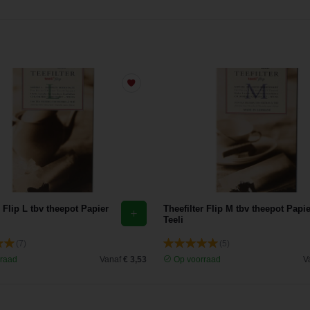
r Flip L tbv theepot Papier
Theefilter Flip M tbv theepot Papie
Teeli
(7)
(5)
raad
Vanaf
€ 3,53
Op voorraad
V