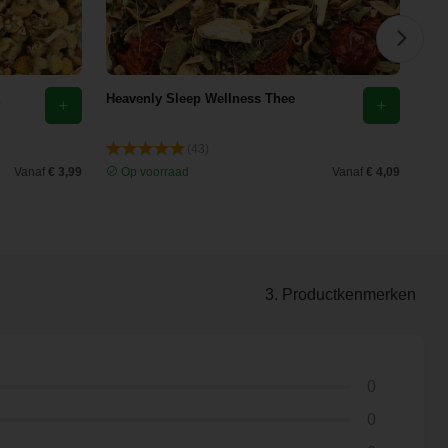
Heavenly Sleep Wellness Thee
Eld
(43)
Vanaf
€ 3,99
Op voorraad
Vanaf
€ 4,09
O
3. Productkenmerken
0
0