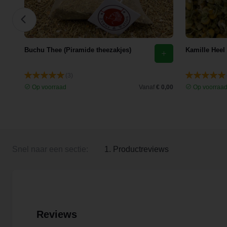
Buchu Thee (Piramide theezakjes)
Kamille Heel
(3)
 3,35
Op voorraad
Vanaf
€ 0,00
Op voorraa
Snel naar een sectie:
1. Productreviews
Reviews