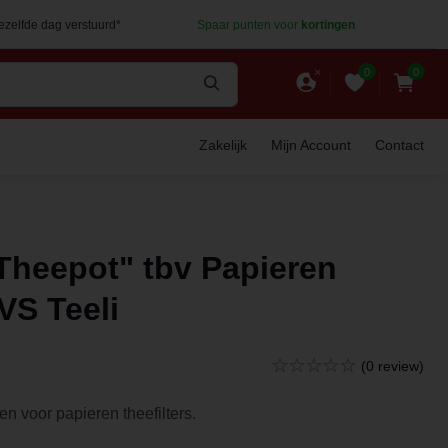
dezelfde dag verstuurd*
Spaar punten voor
kortingen
0
0
Zakelijk
Mijn Account
Contact
"Theepot" tbv Papieren
RVS Teeli
(0 review)
ken voor papieren theefilters.