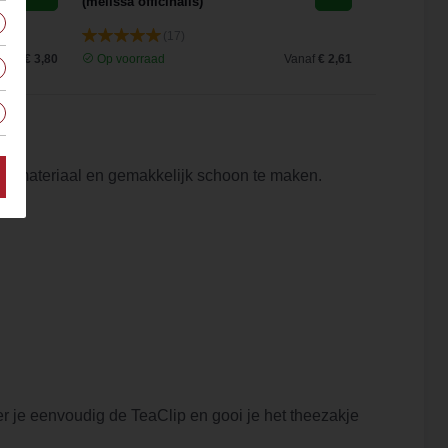
(melissa officinalis)
(17)
anaf
€ 3,80
Op voorraad
Vanaf
€ 2,61
Op voorra
ig materiaal en gemakkelijk schoon te maken.
der je eenvoudig de TeaClip en gooi je het theezakje