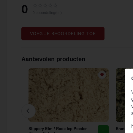
0
0 beoordeling(en)
VOEG JE BEOORDELING TOE
Aanbevolen producten
花)
Slippery Elm / Rode Iep Poeder
Brandnete