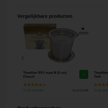
Vergelijkbare producten
Theefilter RVS maat M (6 cm)
Theefilte
Chacult
Teeli
(5)
Vanaf
€ 3,03
Op voorraad
Vanaf
€ 6,90
Op voor