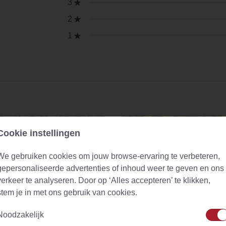
3
2
1
Cookie instellingen
We gebruiken cookies om jouw browse-ervaring te verbeteren,
gepersonaliseerde advertenties of inhoud weer te geven en ons
verkeer te analyseren. Door op ‘Alles accepteren’ te klikken,
stem je in met ons gebruik van cookies.
Noodzakelijk
lthee (urtica dioica)
Green Ginger Lemon Naturally