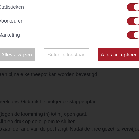
Splendid
Statistieken
(33)
(24)
raad
Vanaf
€ 2,40
Op voorraad
V
Voorkeuren
Marketing
ilters. Gemaakt van RVS. RVS is een hoogwaardig, roestbestend
Alles afwijzen
Selectie toestaan
Alles accepteren
 aan bijna elke theepot kan worden bevestigd
heefilters. Gebruik het volgende stappenplan:
egen de kromming in) tot hij open gaat.
ip en druk op de clip om te sluiten.
lip aan de rand van de pot hangt. Nadat de thee gezet is, verwij