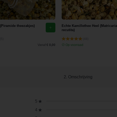
 (Piramide theezakjes)
Echte Kamillethee Heel (Matricaria
recutita)
(5)
(48)
d
Vanaf
€ 0,00
Op voorraad
2. Omschrijving
5
4