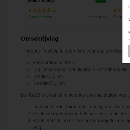
(Ulmus Rubra)
(29)
Vanaf
€ 9,44
Op voorraad
Vanaf
€ 8,13
Op voor
Omschrijving
"Theepot" TeaClip te gebruiken voor papieren theef
Vervaardigd uit RVS
13,8 cm lang met een flexibele kettinghaak die
Lengte: 3,3 cm
Breedte: 5,3 cm
De TeaClip is een slimme optie voor het sluiten van t
Duw met beide duimen de TeaClip naar buiten (t
Plaats de opening van het theezakje in de TeaCl
Plaats het filter in de theepot, waarbij de TeaC
weg.