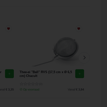
r
Thee-ei "Ball" RVS (17,5 cm x Ø 6,5
Theefilter 
cm) Chacult
Click Finu
(0)
anaf
€ 3,35
Op voorraad
Vanaf
€ 3,94
Op voorra