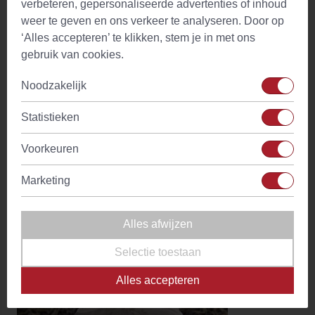
verbeteren, gepersonaliseerde advertenties of inhoud
weer te geven en ons verkeer te analyseren. Door op
‘Alles accepteren’ te klikken, stem je in met ons
gebruik van cookies.
Noodzakelijk
Statistieken
Voorkeuren
Marketing
Echte Kamillethee Heel (Matricaria recutita)
(48)
Alles afwijzen
Vanaf
€ 3,99
Op voorraad
Selectie toestaan
Alles accepteren