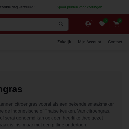
dezelfde dag verstuurd*
Spaar punten voor
kortingen
0
0
Zakelijk
Mijn Account
Contact
ngras
ennen citroengras vooral als een bekende smaakmaker
re de Indonesische of Thaise keuken. Van citroengras,
of serai genoemd kan ook een heerlijke thee gezet
ak is fris, maar met een pittige ondertoon.