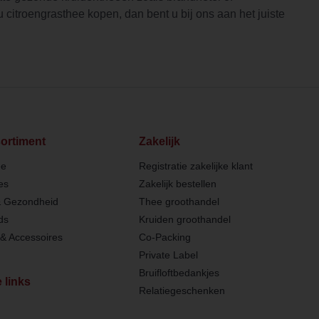
 citroengrasthee kopen, dan bent u bij ons aan het juiste
ortiment
Zakelijk
ee
Registratie zakelijke klant
es
Zakelijk bestellen
& Gezondheid
Thee groothandel
ds
Kruiden groothandel
& Accessoires
Co-Packing
Private Label
Bruifloftbedankjes
 links
Relatiegeschenken