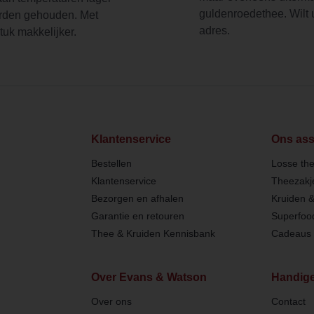
guldenroedethee. Wilt u
orden gehouden. Met
adres.
tuk makkelijker.
Klantenservice
Ons ass
Bestellen
Losse th
Klantenservice
Theezakj
Bezorgen en afhalen
Kruiden 
Garantie en retouren
Superfoo
Thee & Kruiden Kennisbank
Cadeaus 
Over Evans & Watson
Handige
Over ons
Contact