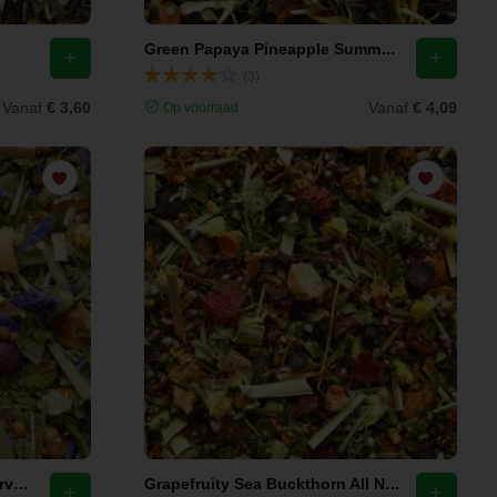
Green Papaya Pineapple Summerfest
(3)
Vanaf
€ 3,60
Vanaf
€ 4,09
Op voorraad
Gingery Passionate Fruit Ayurvedische Thee
Grapefruity Sea Buckthorn All Natural