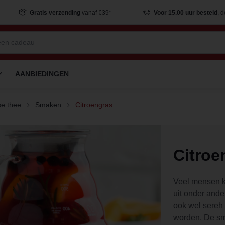
Gratis verzending
vanaf €39*
Voor 15.00 uur besteld
, 
AANBIEDINGEN
e thee
Smaken
Citroengras
Citroe
Veel mensen k
uit onder ande
ook wel sereh 
worden. De sma