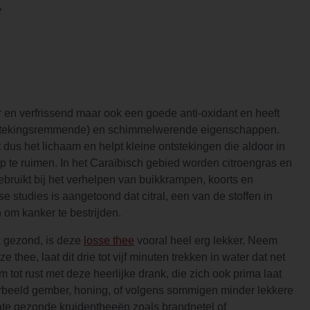
er en verfrissend maar ook een goede anti-oxidant en heeft
nstekingsremmende) en schimmelwerende eigenschappen.
 dus het lichaam en helpt kleine ontstekingen die aldoor in
op te ruimen. In het Caraïbisch gebied worden citroengras en
ebruikt bij het verhelpen van buikkrampen, koorts en
e studies is aangetoond dat citral, een van de stoffen in
 om kanker te bestrijden.
k gezond, is deze
losse thee
vooral heel erg lekker. Neem
 thee, laat dit drie tot vijf minuten trekken in water dat net
m tot rust met deze heerlijke drank, die zich ook prima laat
rbeeld gember, honing, of volgens sommigen minder lekkere
te gezonde kruidentheeën zoals brandnetel of