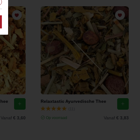
Thee
Relaxtastic Ayurvedische Thee
(11)
Vanaf
€ 3,60
Vanaf
€ 3,83
Op voorraad