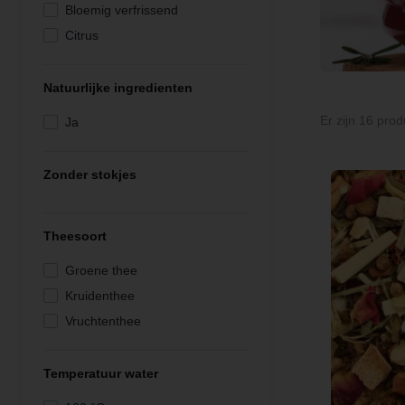
Bloemig verfrissend
Citrus
Citrus verfrissend
Fruitig
Natuurlijke ingredienten
Vol zoetig
Er zijn 16 prod
Ja
Zoet aromatisch
Zonder stokjes
Theesoort
Groene thee
Kruidenthee
Vruchtenthee
Temperatuur water