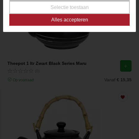
Selectie toestaan
Alles accepteren
Theepot 1 ltr Zwart Black Series Maru
(0)
Vanaf
€ 15,35
Op voorraad