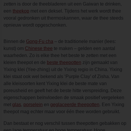
zetten is door de theebladeren uit een Gaiwan te drinken,
een
theekop
met een deksel. Tijdens het werk wordt thee
vooral gedronken uit thermoskannen, waar de thee steeds
opnieuw wordt opgeschonken.
Binnen de
Gong-Fu cha
– de traditionele manier (lees:
kunst) om
Chinese thee
te maken – gelden een aantal
waarheden. Zo is elke thee het beste te zetten met een
kleien theepot en de
beste theepotten
zijn gemaakt van
Yixing klei (Yee-zhing) uit de Yixing regio in China. Yixing
klei staat ook wel bekend als ‘Purple Clay’ of Zisha. Van
alle kleisoorten kent Yixing klei de beste mate van
poreusheid en geeft het de beste hitte verspreiding. Deze
eigenschappen beïnvloeden de smaak positief vergeleken
met
glas
,
porselein
en
geglaceerde theepotten
. Een Yixing
theepot mag echter maar voor één thee worden gebruikt.
Dan bestaat er nog verschil tussen theepotten gebakken op
een lage temperatuur en hoge temperatuur. Hoge