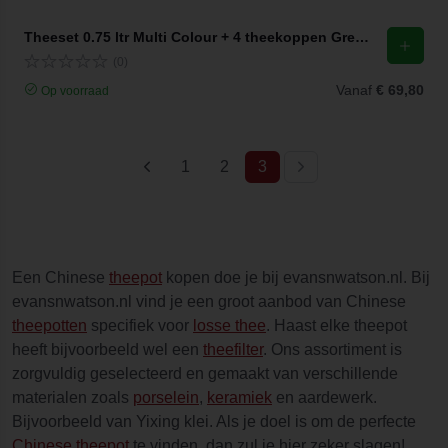
Theeset 0.75 ltr Multi Colour + 4 theekoppen Green Flower (set van 5)
(0)
Vanaf
€ 69,80
Op voorraad
(current)
1
2
3
Een Chinese
theepot
kopen doe je bij evansnwatson.nl. Bij
evansnwatson.nl vind je een groot aanbod van Chinese
theepotten
specifiek voor
losse thee
. Haast elke theepot
heeft bijvoorbeeld wel een
theefilter
. Ons assortiment is
zorgvuldig geselecteerd en gemaakt van verschillende
materialen zoals
porselein
,
keramiek
en aardewerk.
Bijvoorbeeld van Yixing klei. Als je doel is om de perfecte
Chinese theepot
te vinden, dan zul je hier zeker slagen!