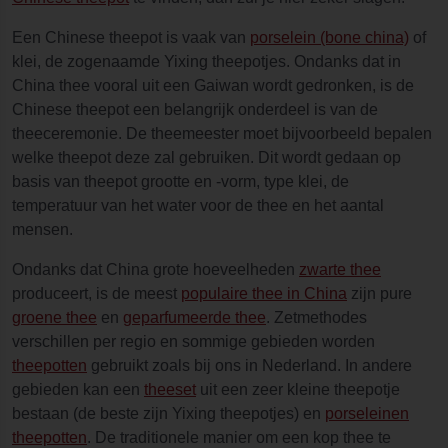
Een Chinese theepot is vaak van
porselein (bone china)
of
klei, de zogenaamde Yixing theepotjes. Ondanks dat in
China thee vooral uit een Gaiwan wordt gedronken, is de
Chinese theepot een belangrijk onderdeel is van de
theeceremonie. De theemeester moet bijvoorbeeld bepalen
welke theepot deze zal gebruiken. Dit wordt gedaan op
basis van theepot grootte en -vorm, type klei, de
temperatuur van het water voor de thee en het aantal
mensen.
Ondanks dat China grote hoeveelheden
zwarte thee
produceert, is de meest
populaire thee in China
zijn pure
groene thee
en
geparfumeerde thee
. Zetmethodes
verschillen per regio en sommige gebieden worden
theepotten
gebruikt zoals bij ons in Nederland. In andere
gebieden kan een
theeset
uit een zeer kleine theepotje
bestaan (de beste zijn Yixing theepotjes) en
porseleinen
theepotten
. De traditionele manier om een kop thee te