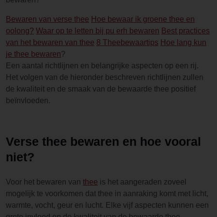
Bewaren van verse thee
Hoe bewaar ik groene thee en
oolong?
Waar op te letten bij pu erh bewaren
Best practices
van het bewaren van thee
8 Theebewaartips
Hoe lang kun
je thee bewaren
?
Een aantal richtlijnen en belangrijke aspecten op een rij.
Het volgen van de hieronder beschreven richtlijnen zullen
de kwaliteit en de smaak van de bewaarde thee positief
beïnvloeden.
Verse thee bewaren en hoe vooral
niet?
Voor het bewaren van
thee
is het aangeraden zoveel
mogelijk te voorkomen dat thee in aanraking komt met licht,
warmte, vocht, geur en lucht. Elke vijf aspecten kunnen een
grote invloed op de kwaliteit van de bewaarde thee