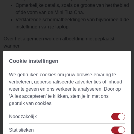
Opmerkelijke details, zoals de grootte van het theblad
of de vorm van de Mini Tua Cha.
Verklarende schermafbeeldingen van bijvoorbeeld de
instellingen van je laptop.
Over het algemeen worden afbeelding niet geplaatst
wanner:
irrelevante afbeeldingen;
Cookie instellingen
kwetsende of expliciete afbeeldingen;
slechte kwaliteit of bestanden die niet in JPEG- of
We gebruiken cookies om jouw browse-ervaring te
PNG-formaat zijn;
verbeteren, gepersonaliseerde advertenties of inhoud
weer te geven en ons verkeer te analyseren. Door op
Wie kan op de website een review
‘Alles accepteren’ te klikken, stem je in met ons
schrijven over producten?
gebruik van cookies.
Noodzakelijk
Wij vinden het belangrijk dat zoveel mogelijk klanten hun
mening kunnen geven over een product. Daarom kan
Statistieken
iedereen die een product bij ons kocht hier een review over