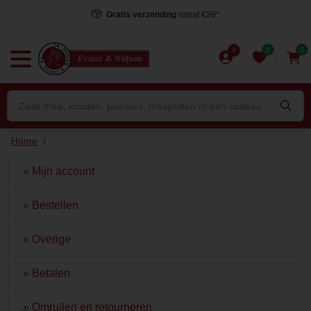
Gratis verzending
vanaf €39*
0
0
Home
/
»
Mijn account
»
Bestellen
»
Overige
»
Betalen
»
Omruilen en retourneren