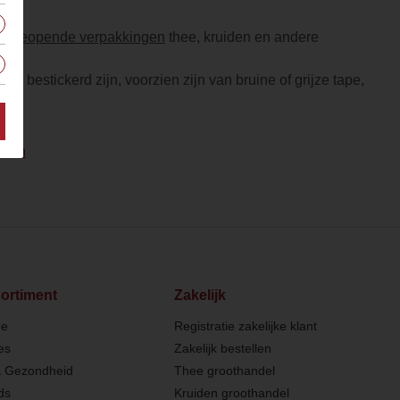
ls
geopende verpakkingen
thee, kruiden en andere
t bestickerd zijn, voorzien zijn van bruine of grijze tape,
eren
ortiment
Zakelijk
ee
Registratie zakelijke klant
es
Zakelijk bestellen
& Gezondheid
Thee groothandel
ds
Kruiden groothandel