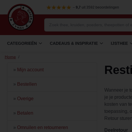
–
9,7
uit 3592 beoordelingen
CATEGORIEËN
CADEAUS & INSPIRATIE
IJSTHEE
Home
/
Rest
»
Mijn account
»
Bestellen
Wanneer je to
je je product
»
Overige
kosten van te
toepassing, o
»
Betalen
Retour sture
»
Omruilen en retourneren
Deelretour