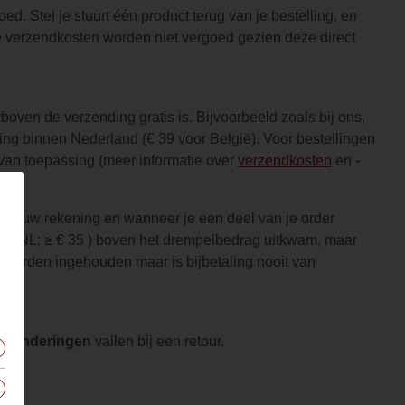
d. Stel je stuurt één product terug van je bestelling, en
 verzendkosten worden niet vergoed gezien deze direct
ven de verzending gratis is. Bijvoorbeeld zoals bij ons,
ing binnen Nederland (€ 39 voor België). Voor bestellingen
van toepassing (meer informatie over
verzendkosten
en -
r jouw rekening en wanneer je een deel van je order
rde (NL; ≥ € 35 ) boven het drempelbedrag uitkwam, maar
t worden ingehouden maar is bijbetaling nooit van
itzonderingen
vallen bij een retour.