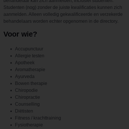
behandelaar kan zich aanmelden, inclusief studenten.
Studenten (nog) zonder de juiste kwalificaties kunnen zich
aanmelden. Alleen volledig gekwalificeerde en verzekerde
behandelaars worden echter opgenomen in de directory.
Voor wie?
Accupunctuur
Allergie testen
Apotheek
Aromatherapie
Ayurveda
Bowen therapie
Chiropodie
Chiropractie
Counselling
Diëtisten
Fitness / krachttraining
Fysiotherapie