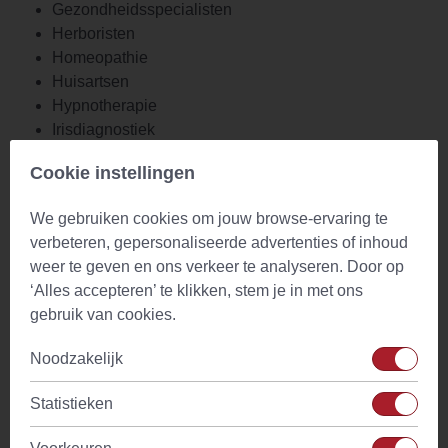
Gezondheidsspecialisten
Herboristen
Homeopathie
Huisartsen
Hypnotherapie
Irisdiagnostiek
Kinesiologie
Cookie instellingen
Massage therapie
Natuurgeneeskunde NLP (Neurolinguïstisch
We gebruiken cookies om jouw browse-ervaring te
programmeren)
verbeteren, gepersonaliseerde advertenties of inhoud
Osteopathie
weer te geven en ons verkeer te analyseren. Door op
Pilates
‘Alles accepteren’ te klikken, stem je in met ons
Reflexologie
gebruik van cookies.
Reiki
Shiatsu
Noodzakelijk
Sporttherapie
Tandartsen
Statistieken
TCM (Traditionele Chinese Geneeskunde)
Voedselallergie