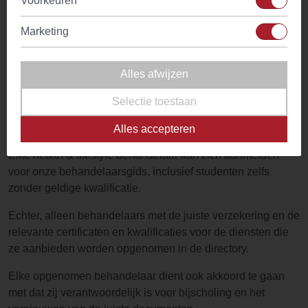
Voorkeuren
Yoga
Marketing
Evans & Watson promoot of keurt geen praktijk of persoon
door ze op te nemen in de directory. De directory is gratis
reclame voor behandelaars en een manier voor onze
Alles afwijzen
klanten om hulp te zoeken waarna ze op zoek zijn.
Selectie toestaan
Certificaten & Kwalificaties
Alles accepteren
Elke health & lifestyle behandelaar kan zich aanmelden
voor onze behandelaarsgids, inclusief studenten zelfs
zonder geldige kwalificatie.
Echter, alleen behandelaars met de juiste verzekering en de
relevante certificaten en kwalificaties voor de diensten die
ze aanbieden worden opgenomen in de directory.
Elke opgenomen behandelaar dient ook akkoord te gaan
met dat zij verantwoordelijk is voor bijscholing en het