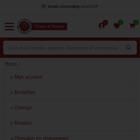
Gratis verzending
vanaf €39*
0
0
Home
/
»
Mijn account
»
Bestellen
»
Overige
»
Betalen
»
Omruilen en retourneren